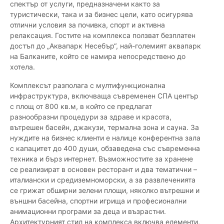
спектър от услуги, предназначени както за
туристически, така и за бизнес цели, като осигурява
отлични условия за почивка, спорт и активна
релаксация. Гостите на комплекса ползват безплатен
достъп до „Аквапарк Несебър“, най-големият аквапарк
на Балканите, който се намира непосредствено до
хотела.
Комплексът разполага с мултифункционална
инфраструктура, включваща съвременен СПА център
с площ от 800 кв.м, в който се предлагат
разнообразни процедури за здраве и красота,
вътрешен басейн, джакузи, термална зона и сауна. За
нуждите на бизнес клиенти е налице конферентна зала
с капацитет до 400 души, обзаведена със съвременна
техника и бърз интернет. Възможностите за хранене
се реализират в основен ресторант и два тематични –
италиански и средиземноморски, а за развлеченията
се грижат обширни зелени площи, няколко вътрешни и
външни басейна, спортни игрища и професионални
анимационни програми за деца и възрастни.
Архитектурният стил на комплекса включва елементи,