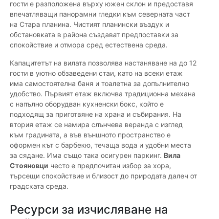
гости е разположена върху южен склон и предоставя
впечатляващи панорамни гледки към северната част
на Стара планина. Чистият планински въздух и
обстановката в района създават предпоставки за
спокойствие и отмора сред естествена среда.
Капацитетът на вилата позволява настаняване на до 12
гости в уютно обзаведени стаи, като на всеки етаж
има самостоятелна баня и тоалетна за допълнително
удобство. Първият етаж включва традиционна механа
с напълно оборудван кухненски бокс, който е
подходящ за приготвяне на храна и събирания. На
втория етаж се намира слънчева веранда с изглед
към градината, а във външното пространство е
оформен кът с барбекю, течаща вода и удобни места
за сядане. Има също така осигурен паркинг.
Вила
Стояновци
често е предпочитан избор за хора,
търсещи спокойствие и близост до природата далеч от
градската среда.
Ресурси за изчисляване на