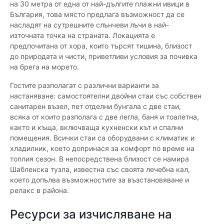
на 30 метра от една от най-дългите плажни ивици в
България, това място предлага възможност да се
насладят на сутрешните слънчеви лъчи в най-
източната точка на страната. Локацията е
предпочитана от хора, които търсят тишина, близост
до природата и чисти, приветливи условия за почивка
на брега на морето.
Гостите разполагат с различни варианти за
настаняване: самостоятелни двойни стаи със собствен
санитарен възел, пет отделни бунгала с две стаи,
всяка от които разполага с две легла, баня и тоалетна,
както и къща, включваща кухненски кът и спални
помещения. Всички стаи са оборудвани с климатик и
хладилник, което допринася за комфорт по време на
топлия сезон. В непосредствена близост се намира
Шабленска тузла, известна със своята лечебна кал,
което допълва възможностите за възстановяване и
релакс в района.
Ресурси за изчисляване на