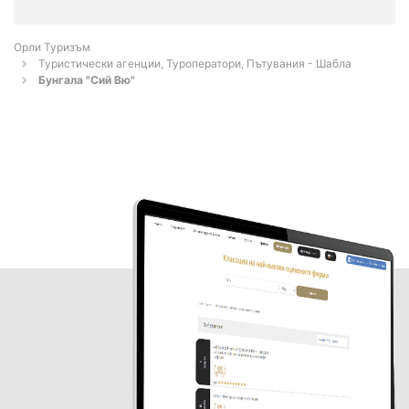
Орли Туризъм
Туристически агенции, Туроператори, Пътувания - Шабла
Бунгала "Сий Вю"