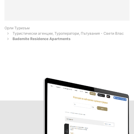
Орли Туризъм
Туристически агенции, Туроператори, Пътувания - Свети Влас
Bademite Residence Apartments