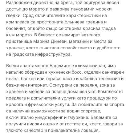
Разположен директно на брега, той осигурява лесен
достъп до морето и разкрива панорамни морски
гледки. Сред отличителните характеристики на
комплекса са просторната слънчева градина и
басейнът, от който също се открива красива гледка
към морето. В близост се намират яхтеното
пристанище Марина Диневи, магазини и места за
хранене, което съчетава спокойствието с удобството
на градската инфраструктура.
Всеки апартамент в Бадемите е климатизиран, има
напълно оборудван кухненски бокс, отделен санитарен
възел, балкон или тераса, както и кабелна телевизия и
безжичен интернет. Осигурени са пералня, зона за
хранене и мебели за повече домашен уют. Комплексът
предлага и допълнителни услуги като процедури по
красота и фризьорски услуги. За любителите на спорта
са налични възможности за водни спортове,
включително уиндсърфинг и гмуркане. Бадемите са
получили високи оценки от гостите си, което говори за
тяхното качество и привлекателна локация.