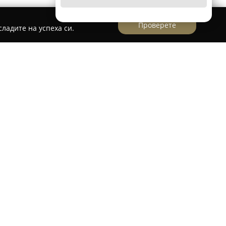
Проверете
ладите на успеха си.
тличава с хармонично съчетание на уют,
осфера, разположен централно в Приморско.
н достъп до една от най-широките и красиви
то, намирайки се само на стотина метра от
отел е на първа линия, предоставяйки сезонен
. Всеки от апартаментите е оборудван със
л, климатизация и кухненски бокс, което
е за домашен уют. За допълнително комфорт