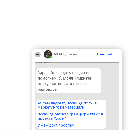
ОРЛИ Туризъм
Live chat
00:02
Здравейте, радваме се да ви
помогнем! 🙂 Моля, кликнете
върху съответната тема на
разговора!
Аз съм лауреат, искам да получа
маркетингови материали
искам да регистрирам фирмата си в
проекта "Орли"
Имам друг проблем