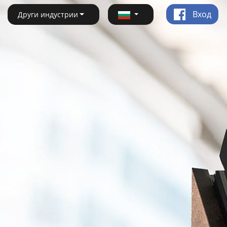
Вход
Други индустрии