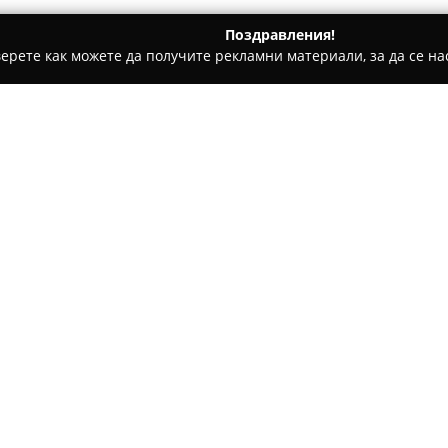
Поздравления!
ерете как можете да получите рекламни материали, за да се нас
ратори, Пътувания - Приморско
Aparthotel Primorsko
Относно компанията:
Апартхотел Приморско
се о
природна среда и морска атм
Локацията му позволява лесе
пясъчни ивици по Черноморие
морския бряг.
Настаняването в този апартх
открит басейн и бар за гости
самостоятелен санитарен възе
осигурява удобство и усещан