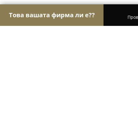
Това вашата фирма ли е??
Пров
Орли Туризъм
Туристически агенции, Туропе
Aparthotel Primorsko
9.6
(90)
Приморско, Приморско, България
Покажи телефонния номер