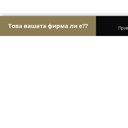
Това вашата фирма ли е??
Пров
Орли Туризъм
Туристически агенции, Туропе
ТД "Крепостта - Могилица" / TD "Kr
9
(22)
Могилица, ул. Илинден 21