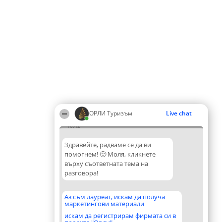
ОРЛИ Туризъм
Live chat
16:42
Здравейте, радваме се да ви
помогнем! 🙂 Моля, кликнете
върху съответната тема на
разговора!
Аз съм лауреат, искам да получа
маркетингови материали
искам да регистрирам фирмата си в