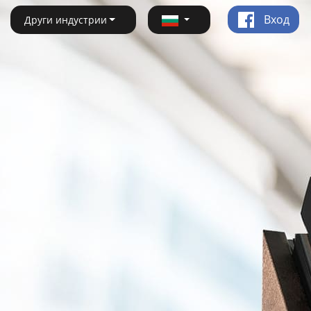
Вход
Други индустрии