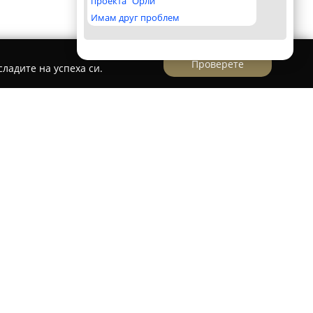
проекта "Орли"
Имам друг проблем
Проверете
ладите на успеха си.
TD "Krepostta - Mogilitsa"
епостта - Могилица
се фокусира върху
ни традиции, с мисия да подпомогне
село Могилица и горното течение на река
ано представя богатото историческо
риродни обекти и автентичната родопска
 Родопите.
образни възможности за пешеходен туризъм,