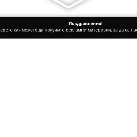
Поздравления!
ерете как можете да получите рекламни материали, за да се нас
ратори, Пътувания - Могилица
ТД "Крепостта - Могилица" / 
epostta - Mogilitsa"
Относно компанията:
Туристическото дружество
Кр
възраждането на дългогодиш
развитието на района около 
Арда. Организацията ангажир
наследство, отличителните п
култура в живописния кът на
Дружеството предлага разно