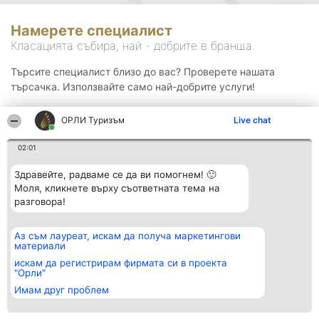
Намерете специалист
Класацията събира, най - добрите в бранша.
Търсите специалист близо до вас? Проверете нашата
търсачка. Използвайте само най-добрите услуги!
ОРЛИ Туризъм
Live chat
Търсене
02:01
Здравейте, радваме се да ви помогнем! 🙂
Моля, кликнете върху съответната тема на
разговора!
Аз съм лауреат, искам да получа маркетингови
Организатор на
Класация
Контакти
материали
класиране
Победители
Контакти
Beautiful Company S.R.L.
Списък на
искам да регистрирам фирмата си в проекта
BulevardulAleea Timișul De
всички
"Орли"
Sus Nr. 2, Bl. A30, Sc. A, Et.
победители
Имам друг проблем
4, Ap. 13
Правила
București 53-238
Статут/Устав
CUI 36737675
Политика за