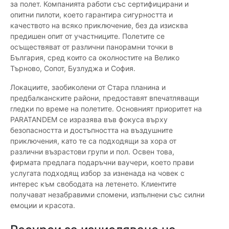
за полет. Компанията работи със сертифицирани и
опитни пилоти, което гарантира сигурността и
качеството на всяко приключение, без да изисква
предишен опит от участниците. Полетите се
осъществяват от различни панорамни точки в
България, сред които са околностите на Велико
Търново, Сопот, Бузлуджа и София.
Локациите, заобиколени от Стара планина и
предбалканските райони, предоставят впечатляващи
гледки по време на полетите. Основният приоритет на
PARATANDEM се изразява във фокуса върху
безопасността и достъпността на въздушните
приключения, като те са подходящи за хора от
различни възрастови групи и пол. Освен това,
фирмата предлага подаръчни ваучери, което прави
услугата подходящ избор за изненада на човек с
интерес към свободата на летенето. Клиентите
получават незабравими спомени, изпълнени със силни
емоции и красота.