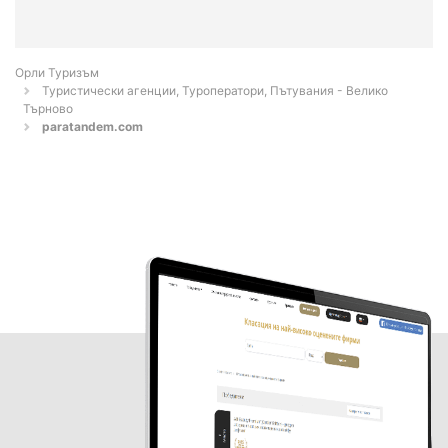
Орли Туризъм
Туристически агенции, Туроператори, Пътувания - Велико
Търново
paratandem.com