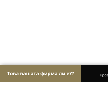
Това вашата фирма ли е??
Пров
Орли Туризъм
Туристически агенции, Туропе