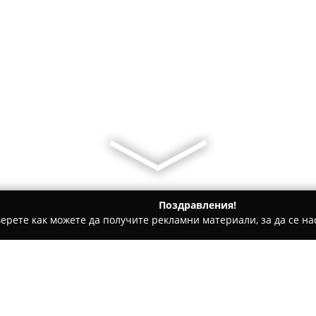
Поздравления!
ерете как можете да получите рекламни материали, за да се нас
ратори, Пътувания - Казанлък
"Музикантите'