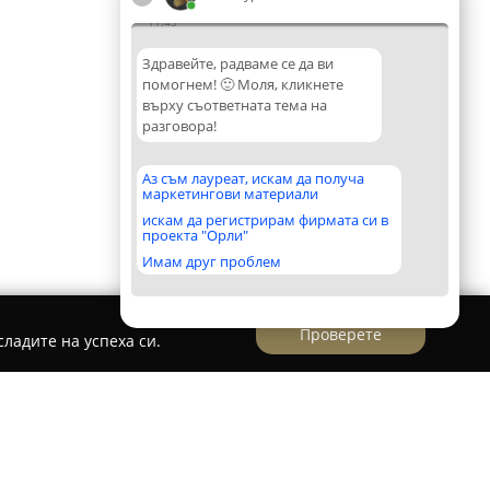
11:45
Здравейте, радваме се да ви
помогнем! 🙂 Моля, кликнете
върху съответната тема на
разговора!
Аз съм лауреат, искам да получа
маркетингови материали
искам да регистрирам фирмата си в
проекта "Орли"
Имам друг проблем
Проверете
ладите на успеха си.