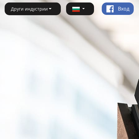
Вход
Други индустрии