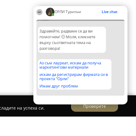
ОРЛИ Туризъм
Live chat
10:47
Здравейте, радваме се да ви
помогнем! 🙂 Моля, кликнете
върху съответната тема на
разговора!
Аз съм лауреат, искам да получа
маркетингови материали
искам да регистрирам фирмата си в
проекта "Орли"
Имам друг проблем
Проверете
ладите на успеха си.
ови