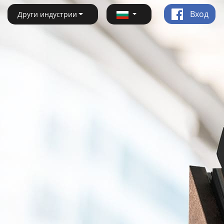
Вход
Други индустрии