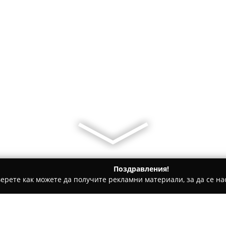
Поздравления!
ерете как можете да получите рекламни материали, за да се нас
ратори, Пътувания - Васил Левски
Къща за приятели Недк