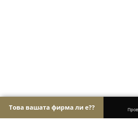
Това вашата фирма ли е??
Пров
Орли Туризъм
Туристически агенции, Туропе