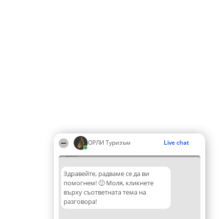
ОРЛИ Туризъм
Live chat
20:01
Здравейте, радваме се да ви
помогнем! 🙂 Моля, кликнете
върху съответната тема на
разговора!