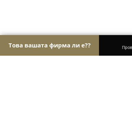
Това вашата фирма ли е??
Пров
Орли Туризъм
Туристически агенции, Туропе
Къща за гости Хепинес Буковец 2
8.5
(5)