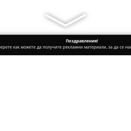
Поздравления!
ерете как можете да получите рекламни материали, за да се нас
ратори, Пътувания - Буковец
Къща за гости Хепинес Буков
Относно компанията:
Къща за гости Хепинес Буко
разположено на 15 километра
каменна къща предлага панор
Шипка, обкръжена от чист въз