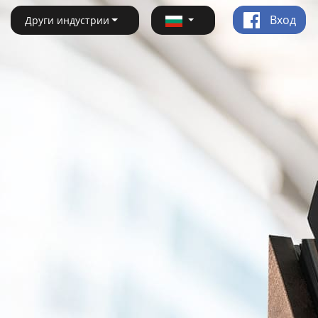
Вход
Други индустрии