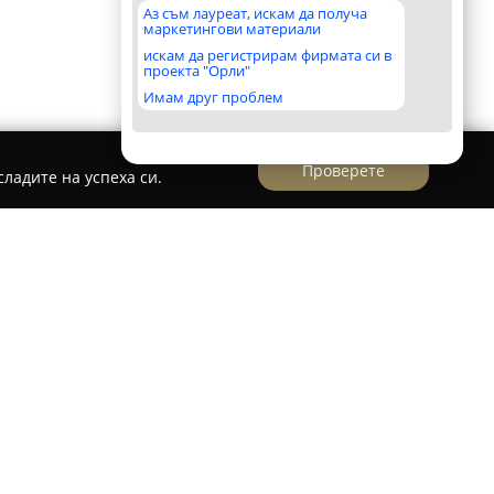
Аз съм лауреат, искам да получа
маркетингови материали
искам да регистрирам фирмата си в
проекта "Орли"
Имам друг проблем
Проверете
ладите на успеха си.
ец 2
вец 2
се намира в живописното село Буковец,
 западно от Велико Търново. Тази реновирана
амни гледки към връх Ботев, Бузлуджа и връх
дух и изворна вода. Районът е познат с