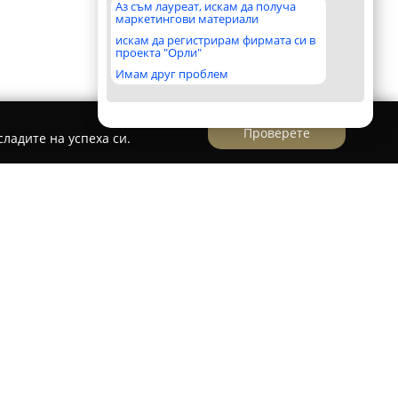
Аз съм лауреат, искам да получа
маркетингови материали
искам да регистрирам фирмата си в
проекта "Орли"
Имам друг проблем
Проверете
ладите на успеха си.
здо
до
, разположена в град Маджарово, се отличава
дата на Източните Родопи. Сградата, датираща
апълно възстановена с използване на
 позволява да се съчетаят историческата
обства за приятен и комфортен престой.