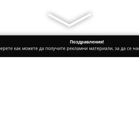
Поздравления!
ерете как можете да получите рекламни материали, за да се нас
ратори, Пътувания - Маджарово
The Old Nest / Старото гне
Относно компанията:
Къща за гости
Старото гнез
с автентичен чар сред приро
отпреди над 200 години, е н
естествени материали, което
атмосфера и съвременните уд