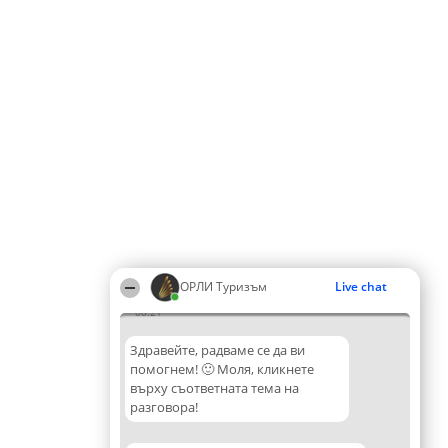
ОРЛИ Туризъм
Live chat
08:21
Здравейте, радваме се да ви
помогнем! 🙂 Моля, кликнете
върху съответната тема на
разговора!