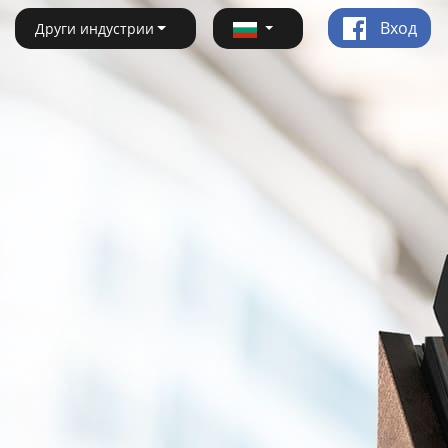
Вход
Други индустрии