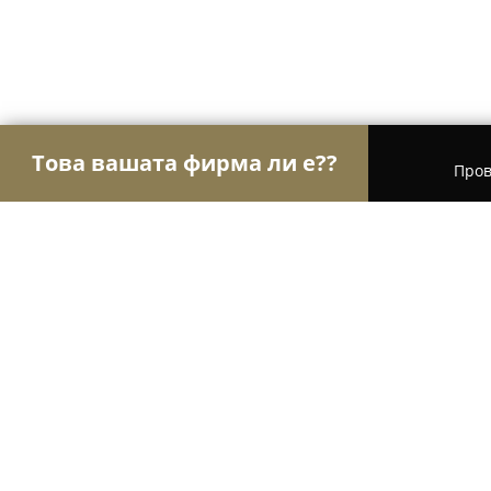
Това вашата фирма ли е??
Пров
Орли Туризъм
Туристически агенции, Туропе
The Old Nest / Старото гнездо
9.5
(428)