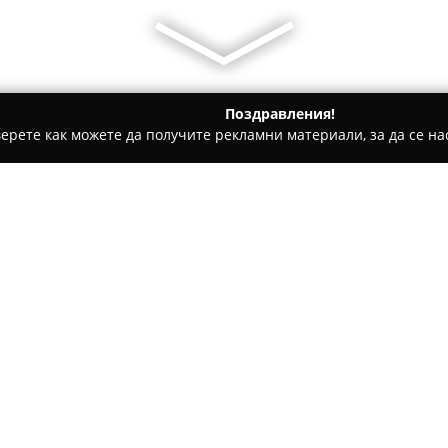
Поздравления!
ерете как можете да получите рекламни материали, за да се нас
ратори, Пътувания - Бургас
Къмпинг Крайморие
Относно компанията:
Ситуиран в спокоен залив в о
предоставя отлична възможно
Територията на къмпинга е з
усещане за изолираност и ре
типове настаняване – от съв
част, съобразена с многообр