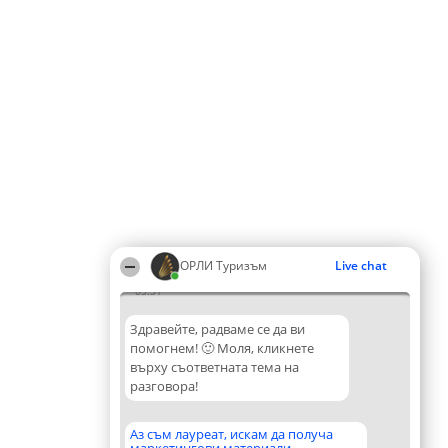
ОРЛИ Туризъм
Live chat
05:31
Здравейте, радваме се да ви
помогнем! 🙂 Моля, кликнете
върху съответната тема на
разговора!
Аз съм лауреат, искам да получа