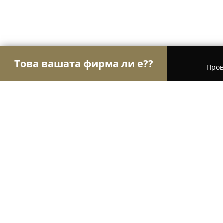
Това вашата фирма ли е??
Пров
Орли Туризъм
Туристически агенции, Туропе
Къмпинг Крайморие
8
(200)