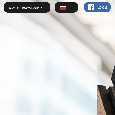
Вход
Други индустрии