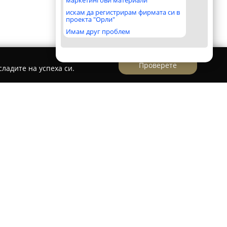
маркетингови материали
искам да регистрирам фирмата си в
проекта "Орли"
Имам друг проблем
Проверете
ладите на успеха си.
колностите на Бургас,
Къмпинг Крайморие
ст за отдих сред природа и тишина.
аобиколена от зелени площи, което създава
лакс. Гостите могат да избират между различни
ременни вили и уютни бунгала до хотелска
азни предпочитания.