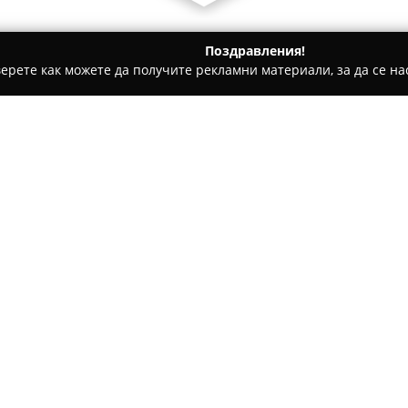
Поздравления!
ерете как можете да получите рекламни материали, за да се нас
ратори, Пътувания - Бачково
Комплекс „Магията на Родоп
Относно компанията:
Разположен в живописното се
„Магията на Родопите“
пред
почивка и преживявания сре
опции за настаняване, включ
и уютни апартаменти, позвол
място се намира ресторант, 
специалитети, както и сезоне
семейни гости.