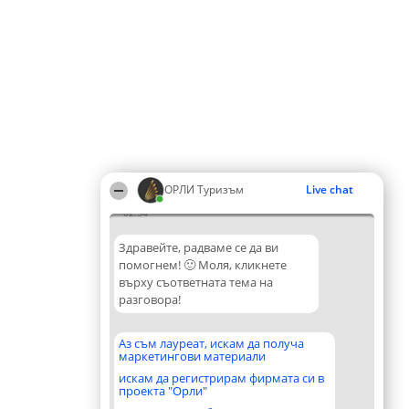
ОРЛИ Туризъм
Live chat
02:54
Здравейте, радваме се да ви
помогнем! 🙂 Моля, кликнете
върху съответната тема на
разговора!
Аз съм лауреат, искам да получа
маркетингови материали
искам да регистрирам фирмата си в
проекта "Орли"