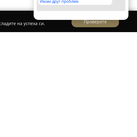
Имам друг проблем
Проверете
ладите на успеха си.
ите“
ло Бачково в сърцето на Родопите,
Комплекс
ставлява подходящ избор за пълноценна
д природа. Комплексът осигурява различни
ително удобни двойни стаи, просторни студиа
яващи приятен престой на посетителите. На
предлагащ типични за Родопите кулинарни
н открит басейн със зона за деца, подходящ за