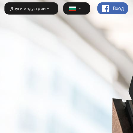
Вход
Други индустрии