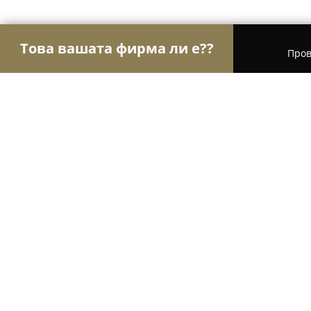
Това вашата фирма ли е??
Пров
Орли Туризъм
Туристически агенции, Туропе
Комплекс „Магията на Родопите“
9.3
(1092)
Бачково, ул. Освобождение 0
Покажи телефонния номер