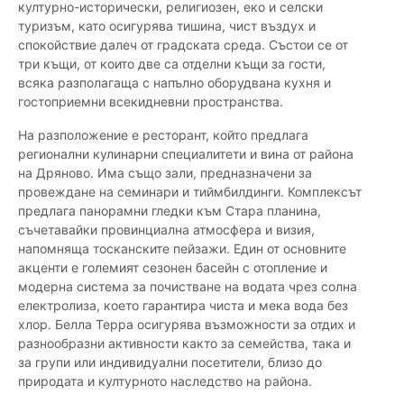
културно-исторически, религиозен, еко и селски
туризъм, като осигурява тишина, чист въздух и
спокойствие далеч от градската среда. Състои се от
три къщи, от които две са отделни къщи за гости,
всяка разполагаща с напълно оборудвана кухня и
гостоприемни всекидневни пространства.
На разположение е ресторант, който предлага
регионални кулинарни специалитети и вина от района
на Дряново. Има също зали, предназначени за
провеждане на семинари и тиймбилдинги. Комплексът
предлага панорамни гледки към Стара планина,
съчетавайки провинциална атмосфера и визия,
напомняща тосканските пейзажи. Един от основните
акценти е големият сезонен басейн с отопление и
модерна система за почистване на водата чрез солна
електролиза, което гарантира чиста и мека вода без
хлор. Белла Терра осигурява възможности за отдих и
разнообразни активности както за семейства, така и
за групи или индивидуални посетители, близо до
природата и културното наследство на района.