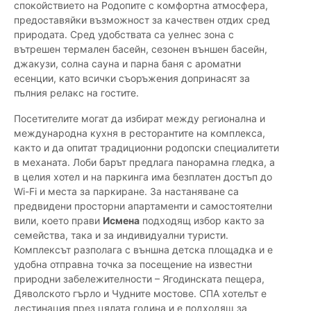
спокойствието на Родопите с комфортна атмосфера,
предоставяйки възможност за качествен отдих сред
природата. Сред удобствата са уелнес зона с
вътрешен термален басейн, сезонен външен басейн,
джакузи, солна сауна и парна баня с ароматни
есенции, като всички съоръжения допринасят за
пълния релакс на гостите.
Посетителите могат да избират между регионална и
международна кухня в ресторантите на комплекса,
както и да опитат традиционни родопски специалитети
в механата. Лоби барът предлага панорамна гледка, а
в целия хотел и на паркинга има безплатен достъп до
Wi-Fi и места за паркиране. За настаняване са
предвидени просторни апартаменти и самостоятелни
вили, което прави
Исмена
подходящ избор както за
семейства, така и за индивидуални туристи.
Комплексът разполага с външна детска площадка и е
удобна отправна точка за посещение на известни
природни забележителности – Ягодинската пещера,
Дяволското гърло и Чудните мостове. СПА хотелът е
дестинация през цялата година и е подходящ за