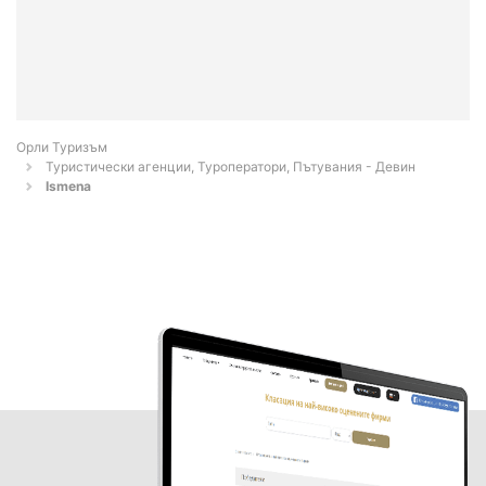
Орли Туризъм
Туристически агенции, Туроператори, Пътувания - Девин
Ismena