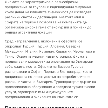
Фирмата се характеризира с разнообразни
предложения за групови и индивидуални пътувания,
които дават на клиентите възможност да изследват
различни световни дестинации. Богатият опит в
сферата на туризма позволява на компанията да
организира широка гама от екскурзии и почивки до
редица атрактивни локации.
Сред направленията, включени в офертите, се
открояват Турция, Гърция, Албания, Северна
Македония, Италия, Румъния, Хърватия, Черна гора и
Тунис. Освен пътувания извън страната, фирмата
предоставя и маршрути за опознаване на български
забележителности. Офисите на Бисери Турс са
разположени в София, Перник и Благоевград, което
допринася за по-лесен достъп на потребителите от
различни части на България. Туроператорът държи на
професионално обслужване и предлага туристически
услуги, адаптирани към индивидуалните
предпочитания и очаквания на клиентите си.