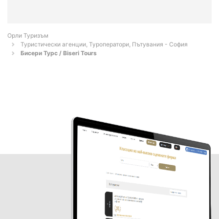
Орли Туризъм
Туристически агенции, Туроператори, Пътувания - София
Бисери Турс / Biseri Tours