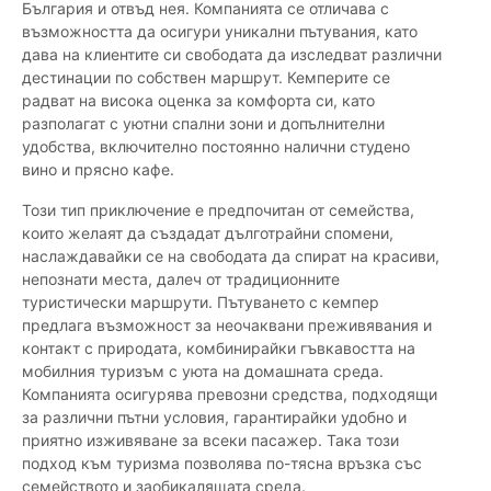
България и отвъд нея. Компанията се отличава с
възможността да осигури уникални пътувания, като
дава на клиентите си свободата да изследват различни
дестинации по собствен маршрут. Кемперите се
радват на висока оценка за комфорта си, като
разполагат с уютни спални зони и допълнителни
удобства, включително постоянно налични студено
вино и прясно кафе.
Този тип приключение е предпочитан от семейства,
които желаят да създадат дълготрайни спомени,
наслаждавайки се на свободата да спират на красиви,
непознати места, далеч от традиционните
туристически маршрути. Пътуването с кемпер
предлага възможност за неочаквани преживявания и
контакт с природата, комбинирайки гъвкавостта на
мобилния туризъм с уюта на домашната среда.
Компанията осигурява превозни средства, подходящи
за различни пътни условия, гарантирайки удобно и
приятно изживяване за всеки пасажер. Така този
подход към туризма позволява по-тясна връзка със
семейството и заобикалящата среда.