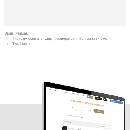
Орли Туризъм
Туристически агенции, Туроператори, Пътувания - София
The Stable