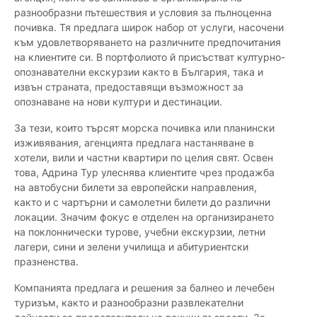
разнообразни пътешествия и условия за пълноценна
почивка. Тя предлага широк набор от услуги, насочени
към удовлетворяването на различните предпочитания
на клиентите си. В портфолиото й присъстват културно-
опознавателни екскурзии както в България, така и
извън страната, предоставящи възможност за
опознаване на нови култури и дестинации.
За тези, които търсят морска почивка или планински
изживявания, агенцията предлага настаняване в
хотели, вили и частни квартири по целия свят. Освен
това, Адрина Тур улеснява клиентите чрез продажба
на автобусни билети за европейски направления,
както и с чартърни и самолетни билети до различни
локации. Значим фокус е отделен на организирането
на поклоннически турове, учебни екскурзии, летни
лагери, сини и зелени училища и абитуриентски
празненства.
Компанията предлага и решения за балнео и лечебен
туризъм, както и разнообразни развлекателни