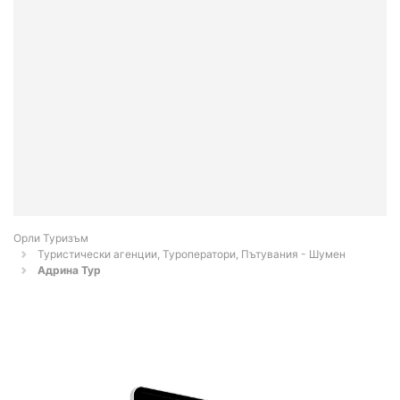
Орли Туризъм
Туристически агенции, Туроператори, Пътувания - Шумен
Адрина Тур