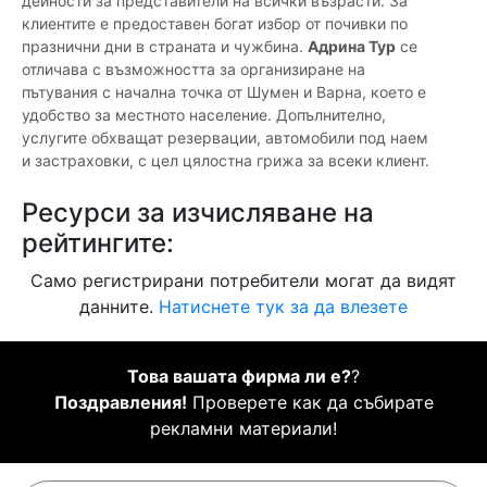
дейности за представители на всички възрасти. За
клиентите е предоставен богат избор от почивки по
празнични дни в страната и чужбина.
Адрина Тур
се
отличава с възможността за организиране на
пътувания с начална точка от Шумен и Варна, което е
удобство за местното население. Допълнително,
услугите обхващат резервации, автомобили под наем
и застраховки, с цел цялостна грижа за всеки клиент.
Ресурси за изчисляване на
рейтингите:
Само регистрирани потребители могат да видят
данните.
Натиснете тук за да влезете
Това вашата фирма ли е?
?
Поздравления!
Проверете как да събирате
рекламни материали!