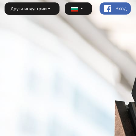
Вход
Други индустрии