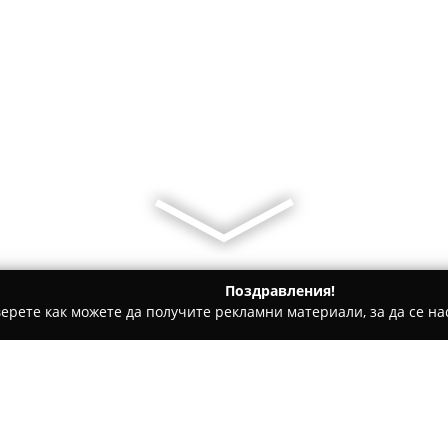
Поздравления!
ерете как можете да получите рекламни материали, за да се нас
ратори, Пътувания - Банско
FUN PARK Bansko