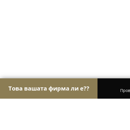
Това вашата фирма ли е??
Пров
Орли Туризъм
Туристически агенции, Туропе