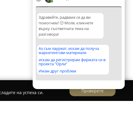
18:05
Здравейте, радваме се да ви
помогнем! 🙂 Моля, кликнете
върху съответната тема на
разговора!
Аз съм лауреат, искам да получа
маркетингови материали
искам да регистрирам фирмата си в
проекта "Орли"
Имам друг проблем
Проверете
ладите на успеха си.