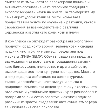
съчетава възможности за релаксираща почивка и
активното опознаване на българските традиции с
екологосъобразен начин на живот. На територията му
се намират удобни къщи за гости, конна база,
предоставяща услуги по обучение и разходки, както и
съоръжения за взаимодействие с различни
фермерски животни като коне, кози и пчели.
В комплекса се отглеждат разнообразни биологични
продукти, сред които арония, зеленчукови и овощни
градини, чисти билки и лимец, предлагани под
марката „ЖИВА ЗЕМЯ“. Обектът също така предлага
възможности за включване в традиционни занаяти
като билкосушене, пчеларство и други дейности,
възраждащи местното културно наследство. Мястото
е подходящо за любителите на селски туризъм,
търсещи спокойствие, чист въздух и връзка с
природата. Комплексът акцентира върху екологичното
възпитание и устойчивите практики чрез разнообразни
програми за личностно развитие и активен отдих за
различни възрасти, създавайки автентична атмосфера
за изживявания сред природата.