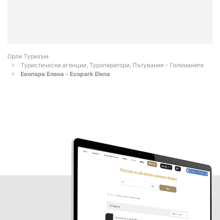
Орли Туризъм
Туристически агенции, Туроператори, Пътувания - Големаните
Екопарк Елена - Ecopark Elena