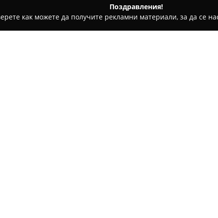
Поздравления!
ерете как можете да получите рекламни материали, за да се нас
ратори, Пътувания - Елхово
Гранд Тур
Относно компанията:
Гранд Тур
представлява утвъ
занимава с организиране на
ваканции. Седалището ѝ е в г
предлага широка гама от екс
дестинации по цял свят.
Като утвърден туроператор и 
високо ниво на обслужване б
транспортни компании и парт
отличава с професионализъм 
индивидуални и вълнуващи п