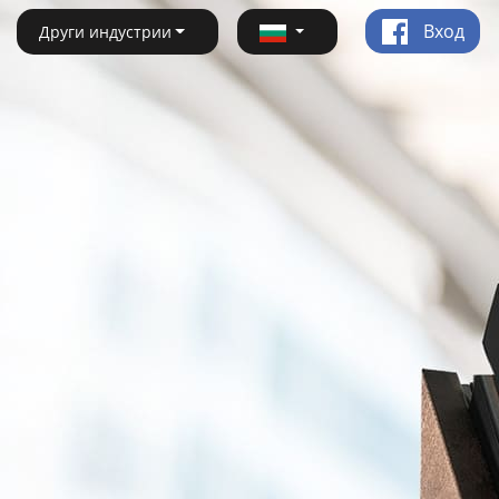
Вход
Други индустрии