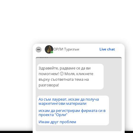
ОРЛИ Туризъм
Live chat
23:09
Здравейте, радваме се да ви
помогнем! 🙂 Моля, кликнете
върху съответната тема на
разговора!
Аз съм лауреат, искам да получа
маркетингови материали
искам да регистрирам фирмата си в
проекта "Орли"
Имам друг проблем