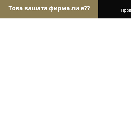
Това вашата фирма ли е??
Пров
Орли Туризъм
Туристически агенции, Туропе
Гранд Тур
9.5
(34)
Елхово, ул. Търговска 9
Покажи телефонния номер