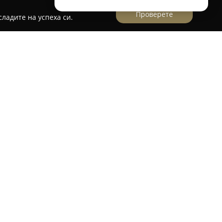
Проверете
ладите на успеха си.
рдена туристическа компания, която се
 разнообразни и незабравими пътувания и
рад Елхово на ул. „Търговска“ №9. Фирмата
курзии и почивки със самолет до различни
туристически агент, Гранд Тур осигурява
лагодарение на преки връзки с хотели,
ньори в чужбина. Екипът на компанията се
и отдаденост към създаването на
ътувания според предпочитанията на своите