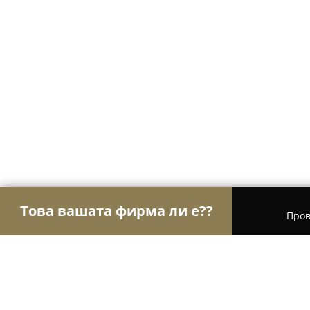
Това вашата фирма ли е??
Пров
Орли Туризъм
Туристически агенции, Туропе