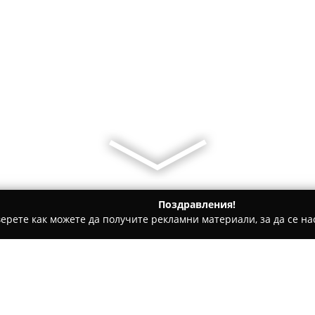
Поздравления!
ерете как можете да получите рекламни материали, за да се нас
ратори, Пътувания - Бадевци
Къща за гости Дивна Бадевц