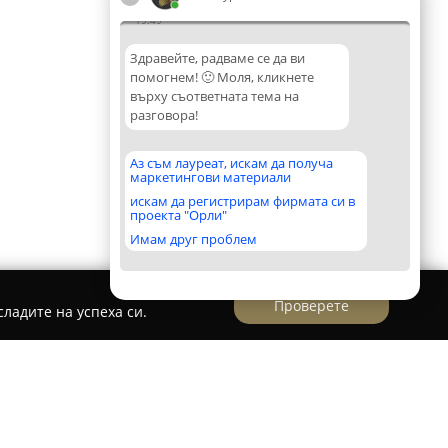
19:49
Здравейте, радваме се да ви
помогнем! 🙂 Моля, кликнете
върху съответната тема на
разговора!
Аз съм лауреат, искам да получа
маркетингови материали
искам да регистрирам фирмата си в
проекта "Орли"
Имам друг проблем
Проверете
ладите на успеха си.
и