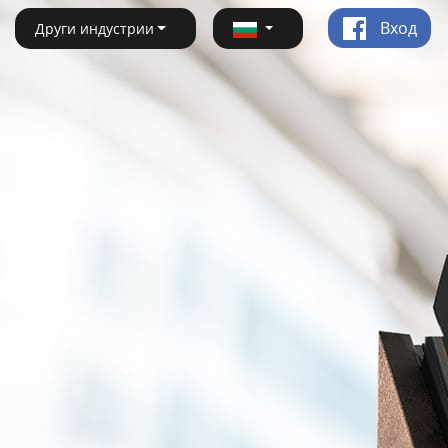
Вход
Други индустрии