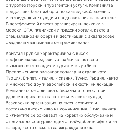
с туроператорски и турагентски услуги. Компанията
предоставя богат избор от ваканции, съобразени с
индивидуалните нужди и предпочитания на клиентите.
В портфолиото й влизат организирани почивки в
морски, СПА, планински и градски хотели, както и
специализирани оферти и дестинации с аквапаркове,
създаващи запомнящи се преживявания.
Кристал Груп се характеризира с висок
професионализъм, осигурявайки качествени
възможности за отдих и туризъм в чужбина.
Предложенията включват популярни страни като
Турция, Египет, Италия, Испания, Тунис, Гърция, както
и множество други европейски и екзотични локации.
Компанията се отличава с бързина и точност при
удовлетворяването на потребителските нужди,
безупречна организация на пътешествията и
постоянно високо ниво на комуникация. Отношенията
с клиентите се основават на коректно обслужване и
стремеж да осигурява едни от най-добрите оферти на
пазара, което спомага за изграждането на