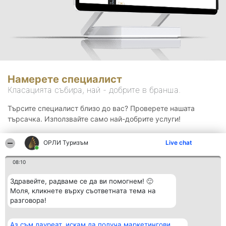
Намерете специалист
Класацията събира, най - добрите в бранша.
Търсите специалист близо до вас? Проверете нашата
търсачка. Използвайте само най-добрите услуги!
ОРЛИ Туризъм
Live chat
Търсене
08:10
Здравейте, радваме се да ви помогнем! 🙂
Моля, кликнете върху съответната тема на
разговора!
Аз съм лауреат, искам да получа маркетингови
Организатор на
Класация
Контакти