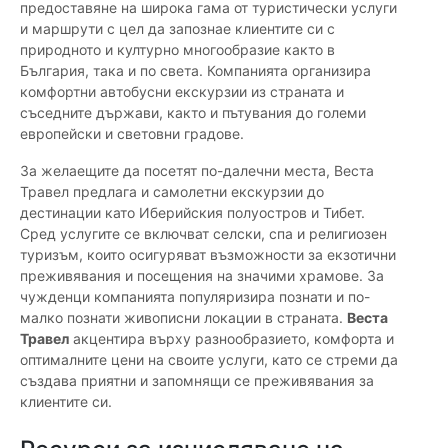
предоставяне на широка гама от туристически услуги
и маршрути с цел да запознае клиентите си с
природното и културно многообразие както в
България, така и по света. Компанията организира
комфортни автобусни екскурзии из страната и
съседните държави, както и пътувания до големи
европейски и световни градове.
За желаещите да посетят по-далечни места, Веста
Травел предлага и самолетни екскурзии до
дестинации като Иберийския полуостров и Тибет.
Сред услугите се включват селски, спа и религиозен
туризъм, които осигуряват възможности за екзотични
преживявания и посещения на значими храмове. За
чужденци компанията популяризира познати и по-
малко познати живописни локации в страната.
Веста
Травел
акцентира върху разнообразието, комфорта и
оптималните цени на своите услуги, като се стреми да
създава приятни и запомнящи се преживявания за
клиентите си.