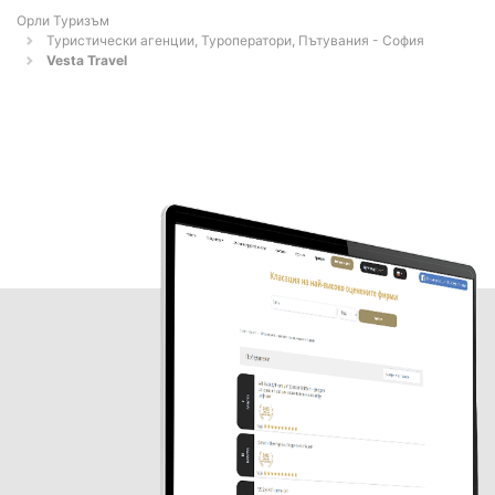
Орли Туризъм
Туристически агенции, Туроператори, Пътувания - София
Vesta Travel