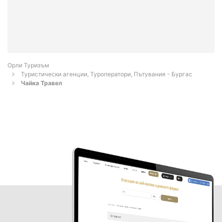
Орли Туризъм
Туристически агенции, Туроператори, Пътувания - Бургас
Чайка Травел