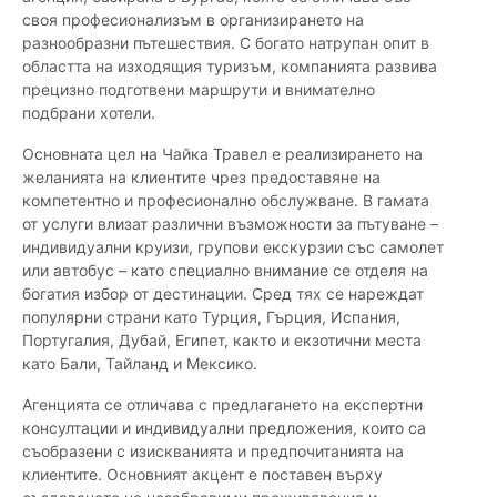
своя професионализъм в организирането на
разнообразни пътешествия. С богато натрупан опит в
областта на изходящия туризъм, компанията развива
прецизно подготвени маршрути и внимателно
подбрани хотели.
Основната цел на Чайка Травел е реализирането на
желанията на клиентите чрез предоставяне на
компетентно и професионално обслужване. В гамата
от услуги влизат различни възможности за пътуване –
индивидуални круизи, групови екскурзии със самолет
или автобус – като специално внимание се отделя на
богатия избор от дестинации. Сред тях се нареждат
популярни страни като Турция, Гърция, Испания,
Португалия, Дубай, Египет, както и екзотични места
като Бали, Тайланд и Мексико.
Агенцията се отличава с предлагането на експертни
консултации и индивидуални предложения, които са
съобразени с изискванията и предпочитанията на
клиентите. Основният акцент е поставен върху