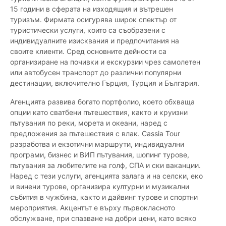
15 години в сферата на изходящия и вътрешен
туризъм. Фирмата осигурява широк спектър от
туристически услуги, които са съобразени с
индивидуалните изисквания и предпочитания на
своите клиенти. Сред основните дейности са
организиране на почивки и екскурзии чрез самолетен
или автобусен транспорт до различни популярни
дестинации, включително Гърция, Турция и България.
Агенцията развива богато портфолио, което обхваща
опции като сватбени пътешествия, както и круизни
пътувания по реки, морета и океани, наред с
предложения за пътешествия с влак. Cassia Tour
разработва и екзотични маршрути, индивидуални
програми, бизнес и ВИП пътувания, шопинг турове,
пътувания за любителите на голф, СПА и ски ваканции.
Наред с тези услуги, агенцията залага и на селски, еко
и винени турове, организира културни и музикални
събития в чужбина, както и дайвинг турове и спортни
мероприятия. Акцентът е върху първокласното
обслужване, при спазване на добри цени, като всяко