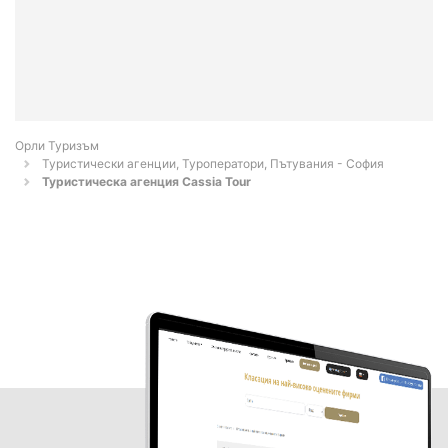
Орли Туризъм
Туристически агенции, Туроператори, Пътувания - София
Туристическа агенция Cassia Tour