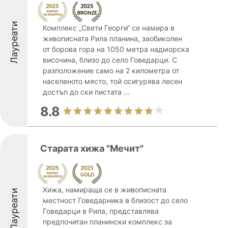
Лауреати
Комплекс „Свети Георги“ се намира в
живописната Рила планина, заобиколен
от борова гора на 1050 метра надморска
височина, близо до село Говедарци. С
разположение само на 2 километра от
населеното място, той осигурява лесен
достъп до ски пистата ...
8.8
Старата хижа "Мечит"
Хижа, намираща се в живописната
Лауреати
местност Говедарника в близост до село
Говедарци в Рила, представлява
предпочитан планински комплекс за