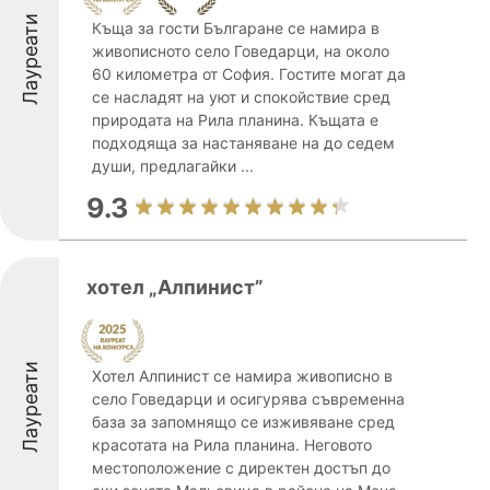
Лауреати
Къща за гости Българане се намира в
живописното село Говедарци, на около
60 километра от София. Гостите могат да
се насладят на уют и спокойствие сред
природата на Рила планина. Къщата е
подходяща за настаняване на до седем
души, предлагайки ...
9.3
хотел „Алпинист”
Лауреати
Хотел Алпинист се намира живописно в
село Говедарци и осигурява съвременна
база за запомнящо се изживяване сред
красотата на Рила планина. Неговото
местоположение с директен достъп до