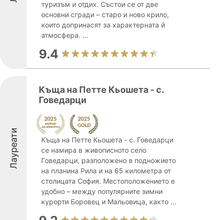
туризъм и отдих. Състои се от две
основни сгради – старо и ново крило,
които допринасят за характерната й
атмосфера. ...
9.4
Къща на Петте Кьошета - с.
Говедарци
Лауреати
Къща на Петте Кьошета - с. Говедарци
се намира в живописното село
Говедарци, разположено в подножието
на планина Рила и на 65 километра от
столицата София. Местоположението е
удобно – между популярните зимни
курорти Боровец и Мальовица, както ...