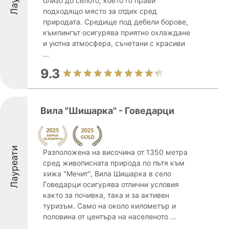
близо до селото, което го прави
подходящо място за отдих сред
природата. Средище под дебели борове,
къмпингът осигурява приятно охлаждане
и уютна атмосфера, съчетани с красиви
...
9.3
Вила "Шишарка" - Говедарци
Лауреати
Разположена на височина от 1350 метра
сред живописната природа по пътя към
хижа "Мечит", Вила Шишарка в село
Говедарци осигурява отлични условия
както за почивка, така и за активен
туризъм. Само на около километър и
половина от центъра на населеното ...