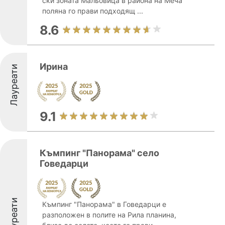
ски зоната Мальовица в района на Меча
поляна го прави подходящ ...
8.6
Ирина
Лауреати
9.1
Къмпинг "Панорама" село
Говедарци
Лауреати
Къмпинг "Панорама" в Говедарци е
разположен в полите на Рила планина,