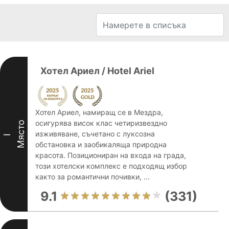
Хотел Ариел / Hotel Ariel
Хотел Ариел, намиращ се в Мездра,
осигурява висок клас четиризвездно
Място
изживяване, съчетано с луксозна
I
обстановка и заобикаляща природна
красота. Позициониран на входа на града,
този хотелски комплекс е подходящ избор
както за романтични почивки, ...
9.1
(331)