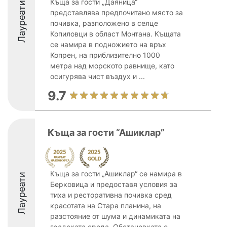
Къща за гости „Даяница“
Лауреати
представлява предпочитано място за
почивка, разположено в селце
Копиловци в област Монтана. Къщата
се намира в подножието на връх
Копрен, на приблизително 1000
метра над морското равнище, като
осигурява чист въздух и ...
9.7
Къща за гости “Ашиклар”
Къща за гости „Ашиклар“ се намира в
Лауреати
Берковица и предоставя условия за
тиха и ресторативна почивка сред
красотата на Стара планина, на
разстояние от шума и динамиката на
градската среда. Обстановката е