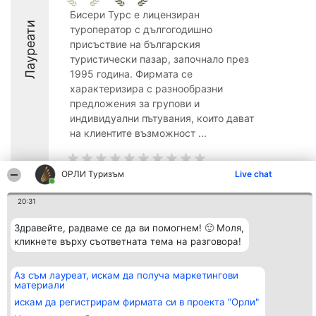
Бисери Турс е лицензиран
Лауреати
туроператор с дългогодишно
присъствие на българския
туристически пазар, започнало през
1995 година. Фирмата се
характеризира с разнообразни
предложения за групови и
индивидуални пътувания, които дават
на клиентите възможност ...
ОРЛИ Туризъм
Live chat
20:31
Организатор на
Класация
Контакти
класиране
Победители
Контакти
Здравейте, радваме се да ви помогнем! 🙂 Моля,
Beautiful Company S.R.L.
Списък на
BulevardulAleea Timișul De
кликнете върху съответната тема на разговора!
всички
Sus Nr. 2, Bl. A30, Sc. A, Et.
победители
4, Ap. 13
Правила
București 53-238
Статут/Устав
Аз съм лауреат, искам да получа маркетингови
CUI 36737675
Политика за
материали
поверителност
искам да регистрирам фирмата си в проекта "Орли"