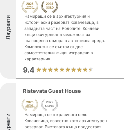
Намиращи се в архитектурния и
Лауреати
исторически резерват Ковачевица, в
западната част на Родопите, Кондеви
къщи осигуряват възможност за
пълноценна отмора в автентична среда.
Комплексът се състои от две
самостоятелни къщи, изградени в
характерния ...
9.4
Ristevata Guest House
Намираща се в красивото село
Лауреати
Ковачевица, известно като архитектурен
резерват, Ристевата къща предоставя