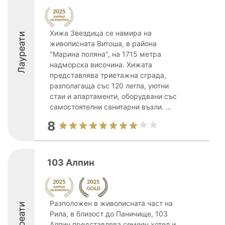
Хижа Звездица се намира на
Лауреати
живописната Витоша, в района
"Марина поляна", на 1715 метра
надморска височина. Хижата
представлява триетажна сграда,
разполагаща със 120 легла, уютни
стаи и апартаменти, оборудвани със
самостоятелни санитарни възли. ...
8
103 Алпин
Разположен в живописната част на
Лауреати
Рила, в близост до Паничище, 103
Алпин представлява семеен хотел и