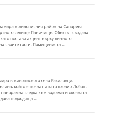
 намира в живописния район на Сапарева
ортното селище Паничище. Обектът създава
 като поставя акцент върху личното
а своите гости. Помещенията ...
мира в живописното село Ракиловци,
лина, който е познат и като язовир Лобош.
 панорамна гледка към водоема и околната
дава подходяща ...