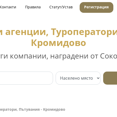
Контакти
Правила
Статут/Устав
Регистрация
 агенции, Туроператори
Кромидово
уги компании, наградени от Соко
ператори, Пътувания - Кромидово