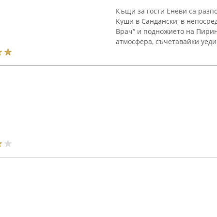
Къщи за гости Еневи са разп
Куши в Сандански, в непосре
Врач“ и подножието на Пири
атмосфера, съчетавайки уедин