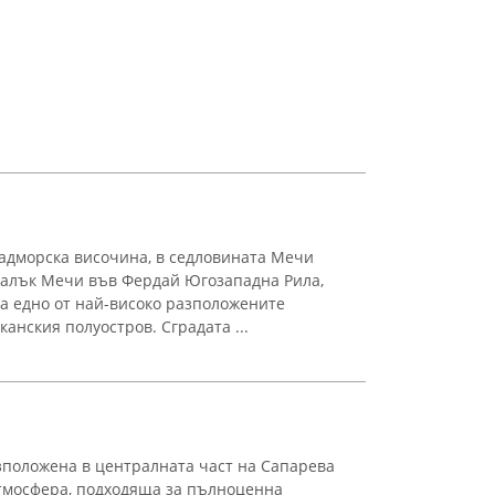
адморска височина, в седловината Мечи
Малък Мечи във Фердай Югозападна Рила,
а едно от най-високо разположените
анския полуостров. Сградата ...
зположена в централната част на Сапарева
атмосфера, подходяща за пълноценна