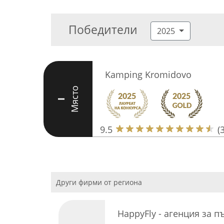
Победители
2025
Kamping Kromidovo
Място
I
9.5
(
Други фирми от региона
HappyFly - агенция за 