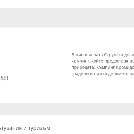
В живописната Струмска доли
къмпинг, който предоставя в
природата. Къмпинг Кромидов
градини и при подножието на 
369)
пътувания и туризъм