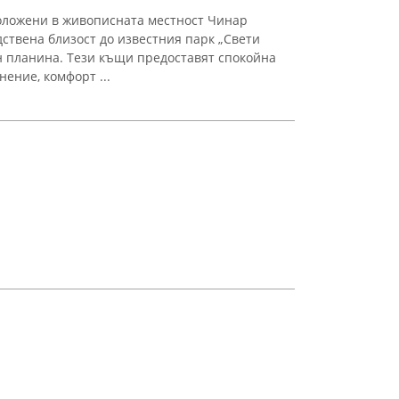
оложени в живописната местност Чинар
дствена близост до известния парк „Свети
н планина. Тези къщи предоставят спокойна
ение, комфорт ...