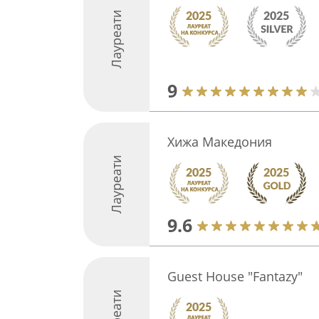
Лауреати
9
Хижа Македония
Лауреати
9.6
Guest House "Fantazy"