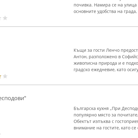
почивка. Намира се на улица 
основните удобства на града,
Къщи за гости Ленчо предост
Антон, разположено в Софийс
живописна природа и е подхо
градско ежедневие, като осиг
есподови"
Българска кухня „При Десподо
популярно място за почитате
Обектът изпъква с гостоприе
внимание на гостите, като се