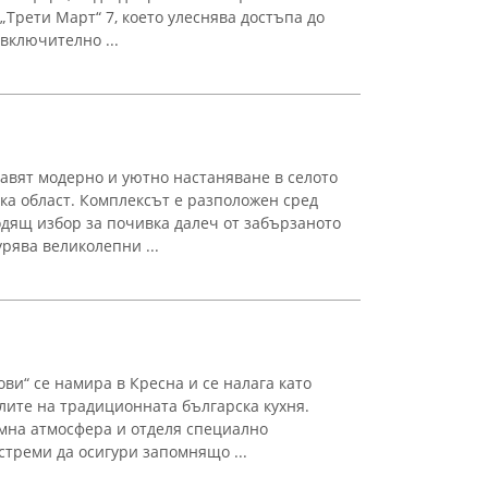
„Трети Март“ 7, което улеснява достъпа до
 включително ...
авят модерно и уютно настаняване в селото
ка област. Комплексът е разположен сред
дящ избор за почивка далеч от забързаното
урява великолепни ...
ви“ се намира в Кресна и се налага като
лите на традиционната българска кухня.
мна атмосфера и отделя специално
 стреми да осигури запомнящо ...