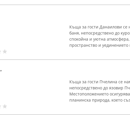
Къща за гости Данаилови се
баня, непосредствено до кур
спокойна и уютна атмосфера,
пространство и уединението н
”
Къща за гости Пчелина се на
непосредствено до язовир Пче
Местоположението осигурява
планинска природа, което съз