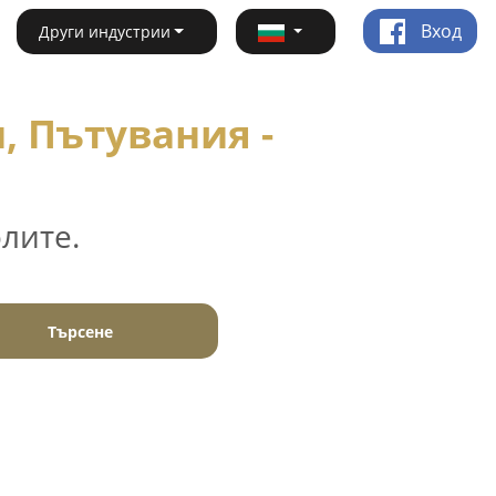
Вход
Други индустрии
, Пътувания -
лите.
Търсене