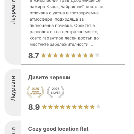
В живописния град Добринище се
Лауреати
намира Къща „Байракови“, която се
отличава с уютна и гостоприемна
атмосфера, подходяща за
пълноценна почивка. Обектът е
разположен на централно място,
което гарантира лесен достъп до
местните забележителности ...
8.7
Дивите череши
Лауреати
8.9
Cozy good location flat