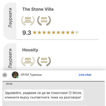
The Stone Villa
Лауреати
9.3
Housity
Лауреати
9.6
ОРЛИ Туризъм
Live chat
09:06
Организатор на
Класация
Контакти
Здравейте, радваме се да ви помогнем! 🙂 Моля,
класиране
Победители
Контакти
Beautiful Company S.R.L.
кликнете върху съответната тема на разговора!
Списък на
BulevardulAleea Timișul De
всички
Sus Nr. 2, Bl. A30, Sc. A, Et.
победители