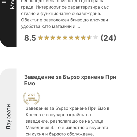
Място
непосредствена близост до центъра на
III
града. Интериорът се характеризира със
стилно и функционално обзавеждане.
Обектът е разположен близо до ключови
удобства като магазини и ...
8.5
(24)
Заведение за Бързо хранене При
Емо
Лауреати
Заведение за Бързо хранене При Емо в
Кресна е популярно крайпътно
заведение, разполагащо се на улица
Македония 4. То е известно с вкусната
си кухня и бързото обслужване,