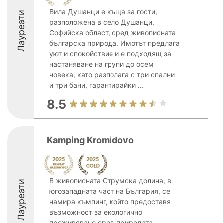
Вила Душанци е къща за гости,
Лауреати
разположена в село Душанци,
Софийска област, сред живописната
българска природа. Имотът предлага
уют и спокойствие и е подходящ за
настаняване на групи до осем
човека, като разполага с три спални
и три бани, гарантирайки ...
8.5
Kamping Kromidovo
В живописната Струмска долина, в
Лауреати
югозападната част на България, се
намира къмпинг, който предоставя
възможност за екологично
преживяване сред природата.