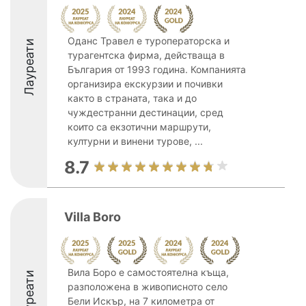
Оданс Травел е туроператорска и
Лауреати
турагентска фирма, действаща в
България от 1993 година. Компанията
организира екскурзии и почивки
както в страната, така и до
чуждестранни дестинации, сред
които са екзотични маршрути,
културни и винени турове, ...
8.7
Villa Boro
Вила Боро е самостоятелна къща,
Лауреати
разположена в живописното село
Бели Искър, на 7 километра от