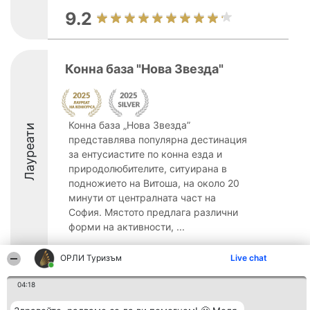
9.2
Конна база "Нова Звезда"
Конна база „Нова Звезда”
Лауреати
представлява популярна дестинация
за ентусиастите по конна езда и
природолюбителите, ситуирана в
подножието на Витоша, на около 20
минути от централната част на
София. Мястото предлага различни
форми на активности, ...
8.9
ОРЛИ Туризъм
Live chat
04:18
Организатор на
Класация
Контакти