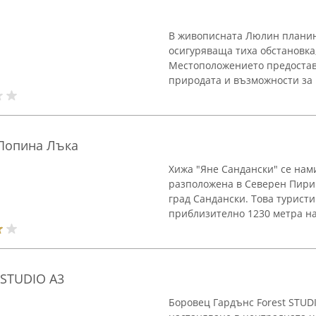
В живописната Люлин планин
осигуряваща тиха обстановка
Местоположението предостав
природата и възможности за р
 Попина Лъка
Хижа "Яне Сандански" се нам
разположена в Северен Пирин
град Сандански. Това турист
приблизително 1230 метра на
 STUDIO A3
Боровец Гардънс Forest STUD