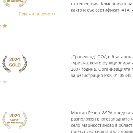
пътешествия. Компанията раз
както и със сертификат IATA, к
Покажи повече >>
„Травеленд“ ООД е българска
туризма, която функционира к
2007 година. Организацията 
за регистрация РКК-01-05845,
Мантар Резорт&SPA представл
разположен в югозападната ч
село Марикостиново в област 
прочут със своята дългогодиш