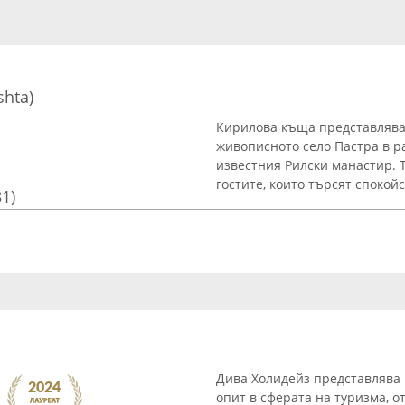
shta)
Кирилова къща представлява
живописното село Пастра в р
известния Рилски манастир. 
гостите, които търсят спокойст
31)
Дива Холидейз представлява 
опит в сферата на туризма, о