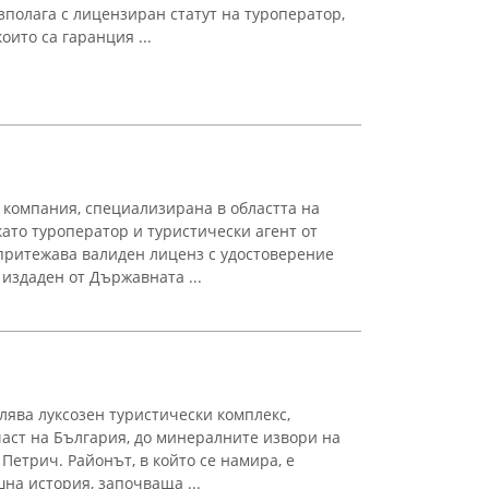
полага с лицензиран статут на туроператор,
оито са гаранция ...
 компания, специализирана в областта на
ато туроператор и туристически агент от
притежава валиден лиценз с удостоверение
 издаден от Държавната ...
ява луксозен туристически комплекс,
аст на България, до минералните извори на
Петрич. Районът, в който се намира, е
на история, започваща ...