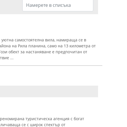
 уютна самостоятелна вила, намираща се в
айона на Рила планина, само на 13 километра от
Този обект за настаняване е предпочитан от
вие ...
реномирана туристическа агенция с богат
тличаваща се с широк спектър от