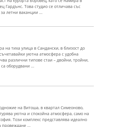
ст на курорта Боровец, като се намира в
ец Гардънс. Това студио се отличава със
за летни ваканции ...
ра на тиха улица в Сандански, в близост до
съчетавайки уютна атмосфера с удобна
чва различни типове стаи – двойни, тройни,
са оборудвани ...
дножие на Витоша, в квартал Симеоново,
гурява уютна и спокойна атмосфера, само на
София. Този комплекс представлява идеално
а провеждане ...