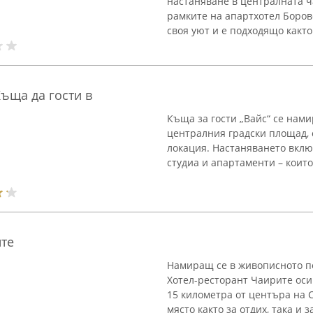
настаняване в централната ча
рамките на апартхотел Боров
своя уют и е подходящо както 
Къща да гости в
Къща за гости „Вайс“ се нами
централния градски площад, 
локация. Настаняването вклю
студиа и апартаменти – които 
ите
Намиращ се в живописното по
Хотел-ресторант Чаирите оси
15 километра от центъра на 
място както за отдих, така и з