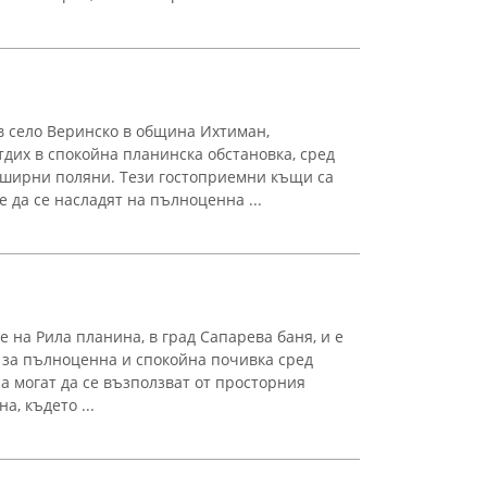
в село Веринско в община Ихтиман,
тдих в спокойна планинска обстановка, сред
обширни поляни. Тези гостоприемни къщи са
 да се насладят на пълноценна ...
е на Рила планина, в град Сапарева баня, и е
 за пълноценна и спокойна почивка сред
а могат да се възползват от просторния
а, където ...