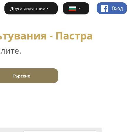
Вход
Други индустрии
тувания - Пастра
лите.
Търсене