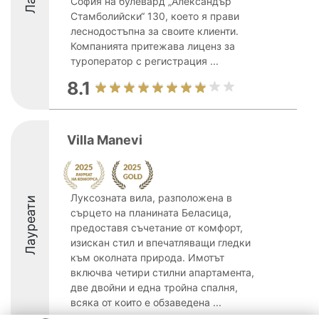
София на булевард „Александър
Стамболийски“ 130, което я прави
леснодостъпна за своите клиенти.
Компанията притежава лиценз за
туроператор с регистрация ...
8.1
Villa Manevi
Луксозната вила, разположена в
Лауреати
сърцето на планината Беласица,
предоставя съчетание от комфорт,
изискан стил и впечатляващи гледки
към околната природа. Имотът
включва четири стилни апартамента,
две двойни и една тройна спалня,
всяка от които е обзаведена ...