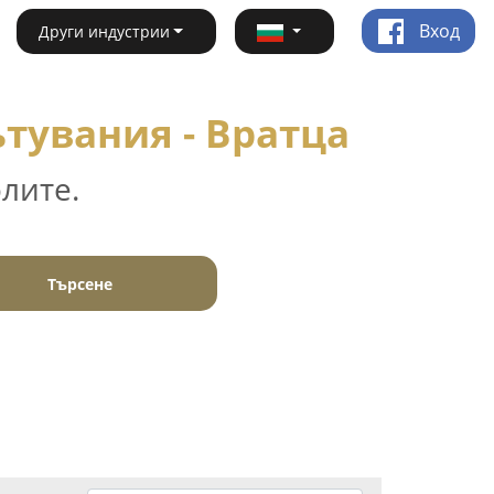
Вход
Други индустрии
тувания - Вратца
лите.
Търсене