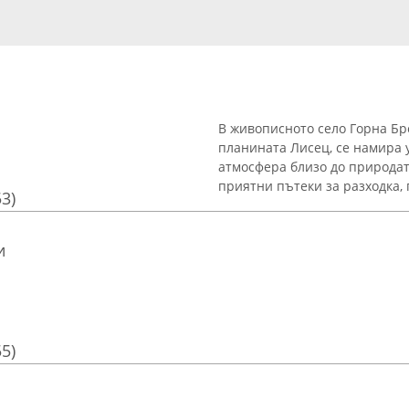
В живописното село Горна Бр
планината Лисец, се намира 
атмосфера близо до природата
приятни пътеки за разходка, 
53)
и
55)