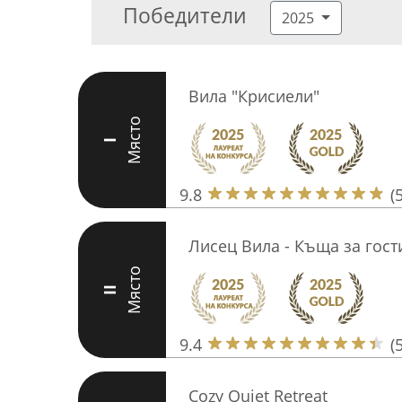
Победители
2025
Вила "Крисиели"
Място
I
9.8
(
Лисец Вила - Къща за гост
Място
II
9.4
(
Cozy Quiet Retreat