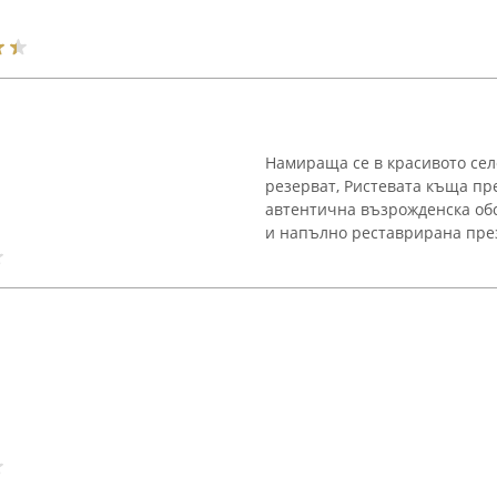
Намираща се в красивото сел
резерват, Ристевата къща пр
автентична възрожденска обс
и напълно реставрирана през 