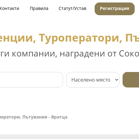
Контакти
Правила
Статут/Устав
Регистрация
енции, Туроператори, Пъ
уги компании, наградени от Соко
ератори, Пътувания - Вратца