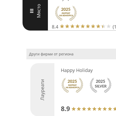
Място
III
8.4
(
Други фирми от региона
Happy Holiday
Лауреати
8.9