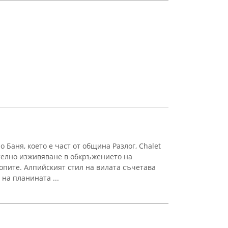
 Баня, което е част от община Разлог, Chalet
телно изживяване в обкръжението на
опите. Алпийският стил на вилата съчетава
на планината ...