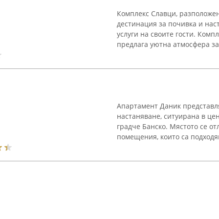
Комплекс Славци, разположен
дестинация за почивка и на
услуги на своите гости. Комп
предлага уютна атмосфера зае
Апартамент Даник представл
настаняване, ситуирана в це
градче Банско. Мястото се о
помещения, които са подходя