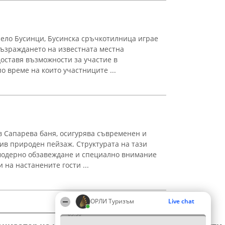
ело Бусинци, Бусинска сръчкотилница играе
възраждането на известната местна
оставя възможности за участие в
 време на които участниците ...
 Сапарева баня, осигурява съвременен и
ив природен пейзаж. Структурата на тази
 модерно обзавеждане и специално внимание
 на настанените гости ...
ОРЛИ Туризъм
Live chat
03:36