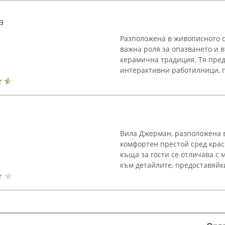
а
Разположена в живописното с
важна роля за опазването и 
керамична традиция. Тя пред
интерактивни работилници, по
Вила Джерман, разположена в
комфортен престой сред крас
къща за гости се отличава с
към детайлите, предоставяйки