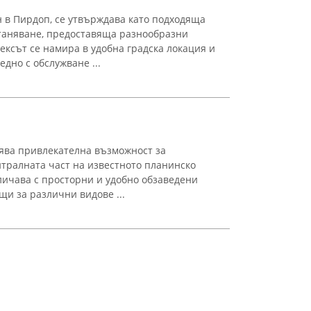
 в Пирдоп, се утвърждава като подходяща
станяване, предоставяща разнообразни
лексът се намира в удобна градска локация и
дно с обслужване ...
ява привлекателна възможност за
нтралната част на известното планинско
тличава с просторни и удобно обзаведени
щи за различни видове ...