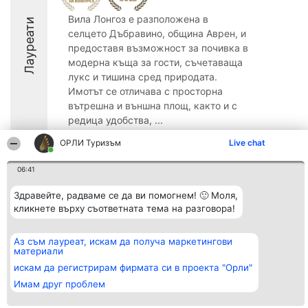
Вила Лонгоз е разположена в
Лауреати
селцето Дъбравино, община Аврен, и
предоставя възможност за почивка в
модерна къща за гости, съчетаваща
лукс и тишина сред природата.
Имотът се отличава с просторна
вътрешна и външна площ, както и с
редица удобства, ...
9.5
ОРЛИ Туризъм
Live chat
06:41
Организатор на
Класация
Контакти
Здравейте, радваме се да ви помогнем! 🙂 Моля,
класиране
Победители
Контакти
кликнете върху съответната тема на разговора!
Beautiful Company S.R.L.
Списък на
BulevardulAleea Timișul De
всички
Sus Nr. 2, Bl. A30, Sc. A, Et.
победители
Аз съм лауреат, искам да получа маркетингови
4, Ap. 13
Правила
материали
București 53-238
Статут/Устав
CUI 36737675
искам да регистрирам фирмата си в проекта "Орли"
Политика за
поверителност
Имам друг проблем