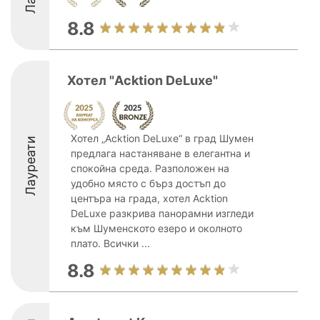
8.8
Хотел "Acktion DeLuxe"
Хотел „Acktion DeLuxe“ в град Шумен
Лауреати
предлага настаняване в елегантна и
спокойна среда. Разположен на
удобно място с бърз достъп до
центъра на града, хотел Acktion
DeLuxe разкрива панорамни изгледи
към Шуменското езеро и околното
плато. Всички ...
8.8