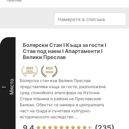
Преслав
Болярски Стан І Къща за гости І
Стаи под наем І Апартаменти І
Велики Преслав
Болярски стан във Велики Преслав
Място
представлява къща за гости, разположена
I
сред спокойната атмосфера на Източна
Стара планина и района на Преславския
Балкан. Обектът се намира в централната
част на града и съчетава културно-
историческото наследство ...
9.4
(235)