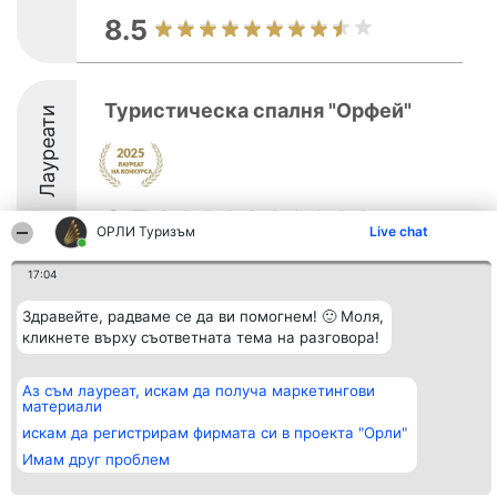
8.5
Туристическа спалня "Орфей"
Лауреати
8.5
ОРЛИ Туризъм
Live chat
17:04
Организатор на
Класация
Контакти
класиране
Здравейте, радваме се да ви помогнем! 🙂 Моля,
Победители
Контакти
Beautiful Company S.R.L.
Списък на
кликнете върху съответната тема на разговора!
BulevardulAleea Timișul De
всички
Sus Nr. 2, Bl. A30, Sc. A, Et.
победители
4, Ap. 13
Правила
Аз съм лауреат, искам да получа маркетингови
București 53-238
Статут/Устав
материали
CUI 36737675
Политика за
искам да регистрирам фирмата си в проекта "Орли"
поверителност
Имам друг проблем