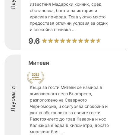
известния Мадарски конник, сред
обстановка, богата на история и
красива природа. Това уютно място
предоставя отлични условия за отдих
и спокойна почивка ...
9.6
Митеви
Къща за гости Митеви се намира в
Лауреати
живописното село Българево,
разположено на Северното
Черноморие, и осигурява спокойна и
уютна обстановка за своите гости.
Разстоянието до град Каварна и нос
Калиакра е едва 6 километра, докато
морският бряг ...