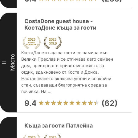
CostaDone guest house -
КостаДоне къща за гости
КостаДоне къща за гости се намира във
Място
Велики Преслав и се отличава като семеен
II
дом, превърнат в приветливо място за
отдих, вдъхновено от Коста и Донка.
Настаняването включва уютни и спокойни
стаи, създаващи благоприятна среда за
почивка. На ...
9.4
(62)
Къща за гости Патлейна