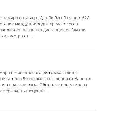
е намира на улица „Д-р Любен Лазаров“ 62А
етание между природна среда и лесен
Разположен на кратка дистанция от Златни
километра от ...
амира в живописното рибарско селище
лизително 90 километра северно от Варна, и
и за настаняване. Обектът е проектиран с
сфера за пълноценна ...