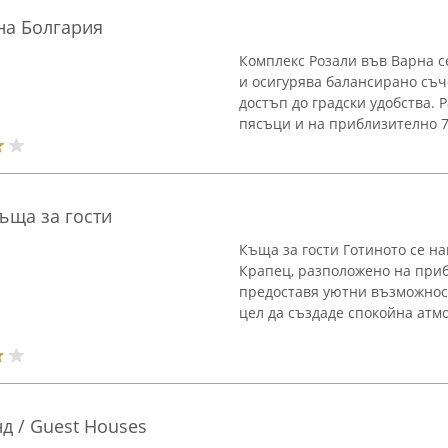
на Болгария
Комплекс Розали във Варна с
и осигурява балансирано съч
достъп до градски удобства. 
пясъци и на приблизително 7 
Къща за гости
Къща за гости Готиното се н
Крапец, разположено на приб
предоставя уютни възможност
цел да създаде спокойна атмо
д / Guest Houses