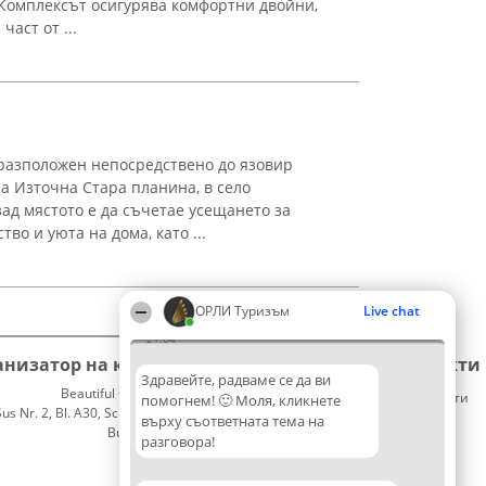
Комплексът осигурява комфортни двойни,
част от ...
разположен непосредствено до язовир
а Източна Стара планина, в село
ад мястото е да съчетае усещането за
во и уюта на дома, като ...
ОРЛИ Туризъм
Live chat
21:04
анизатор на класиране
Класация
Контакти
Здравейте, радваме се да ви
Beautiful Company S.R.L.
Победители
Контакти
помогнем! 🙂 Моля, кликнете
 Nr. 2, Bl. A30, Sc. A, Et. 4, Ap. 13
Списък
върху съответната тема на
București 53-238
на
разговора!
CUI 36737675
всички
победители