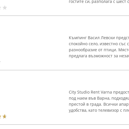
гостите си, разполага с шест 
Къмпинг Васил Левски предст
спокойно село, известно със 
разнообразие от птици. Мяст
предлага възможност за неза
City Studio Rent Varna предо
под наем във Варна, подходя
престой в града. Всички апа
удобства, като телевизор с пло