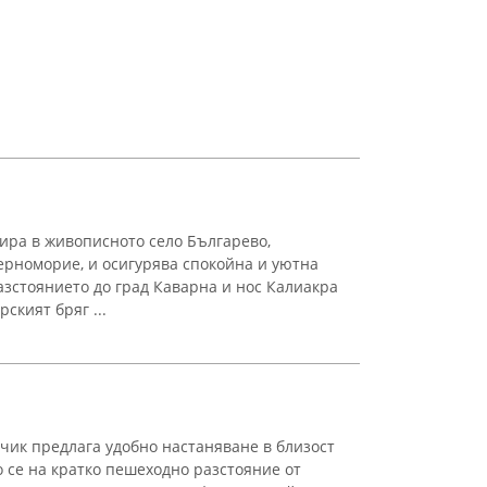
ира в живописното село Българево,
рноморие, и осигурява спокойна и уютна
Разстоянието до град Каварна и нос Калиакра
рският бряг ...
алчик предлага удобно настаняване в близост
о се на кратко пешеходно разстояние от