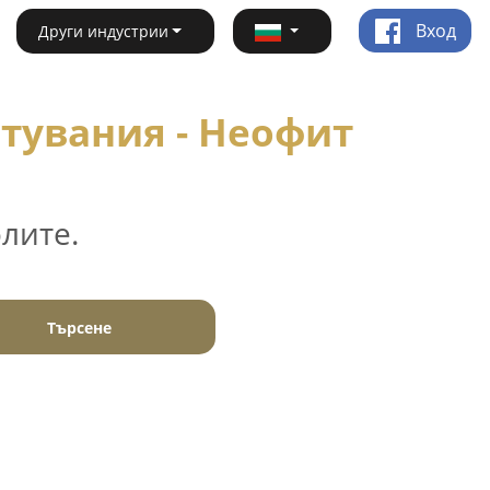
Вход
Други индустрии
тувания - Неофит
лите.
Търсене