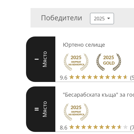
Победители
2025
Юртено селище
Място
I
9.6
(
"Бесарабската къща" за го
Място
II
8.6
(7