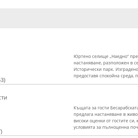
Юртено селище „Наедно“ пре
настаняване, разположен в с
Исторически парк. Изградено
предоставя спокойна среда, п
53)
сти
Къщата за гости Бесарабскат
предлага настаняване в живо
високи оценки от гостите си,
условията за пълноценна почи
)