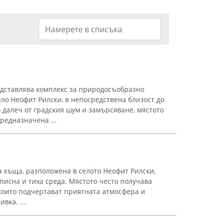
дставлява комплекс за природосъобразно
ело Неофит Рилски, в непосредствена близост до
 далеч от градския шум и замърсяване, мястото
редназначена ...
а къща, разположена в селото Неофит Рилски,
писна и тиха среда. Мястото често получава
 които подчертават приятната атмосфера и
вка. ...