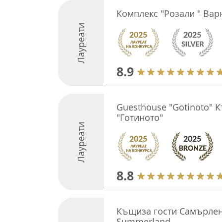
Комплекс "Розали " Вар
Лауреати
8.9
Guesthouse "Gotinoto" 
"Готиното"
Лауреати
8.8
Къщиза гости Самърлен
Summerland