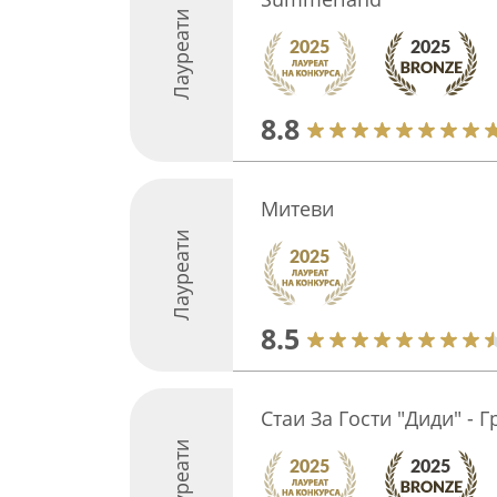
Лауреати
8.8
Митеви
Лауреати
8.5
Стаи За Гости "Диди" - Г
Лауреати