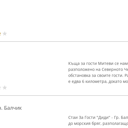
Къща за гости Митеви се нам
разположено на Северното Че
обстановка за своите гости. 
е едва 6 километра, докато мо
р. Балчик
Стаи За Гости "Диди" - Гр. Б
до морския бряг, разполагащ