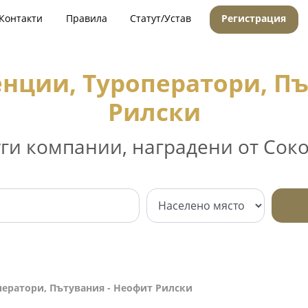
Контакти
Правила
Статут/Устав
Регистрация
енции, Туроператори, Пъ
Рилски
уги компании, наградени от Соко
ператори, Пътувания - Неофит Рилски