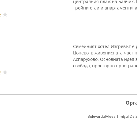
централния плаж на Балчик. 
тройни стаи и апартаменти, а 
Семейният хотел Изгревът е 
Цонево, в живописната част н
Аспарухово. Основната идея з
свобода, просторно пространст
Орг
BulevardulAleea Timișul De Sus