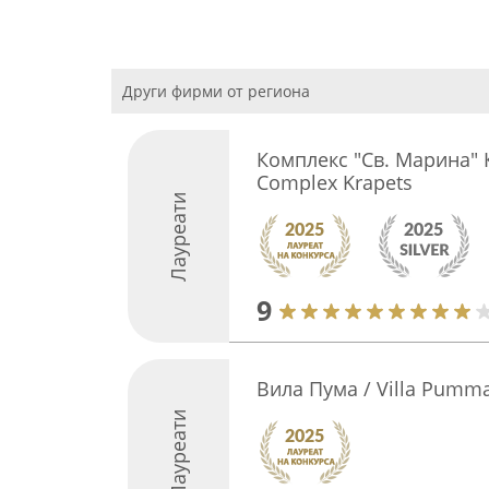
Други фирми от региона
Комплекс "Св. Марина" К
Complex Krapets
Лауреати
9
Вила Пума / Villa Pumm
Лауреати