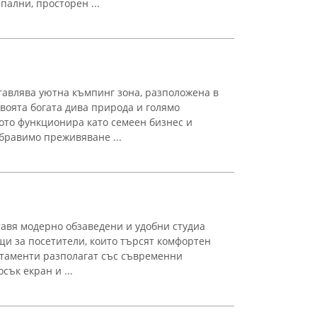
спални, просторен ...
авлява уютна къмпинг зона, разположена в
своята богата дива природа и голямо
ото функционира като семеен бизнес и
бравимо преживяване ...
ставя модерно обзаведени и удобни студиа
щи за посетители, които търсят комфортен
ртаменти разполагат със съвременни
сък екран и ...