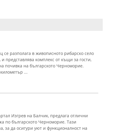
ц се разполага в живописното рибарско село
 и представлява комплекс от къщи за гости,
на почивка на българското Черноморие.
километър ...
артал Изгрев на Балчик, предлага отлични
вка по българското Черноморие. Тази
а, за да осигури уют и функционалност на