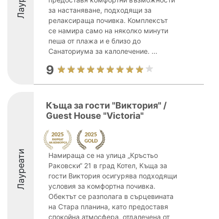
за настаняване, подходящи за
релаксираща почивка. Комплексът
се намира само на няколко минути
пеша от плажа и е близо до
Санаториума за калолечение. ...
9
Къща за гости "Виктория" /
Guest House "Victoria"
Лауреати
Намираща се на улица „Кръстьо
Раковски“ 21 в град Котел, Къща за
гости Виктория осигурява подходящи
условия за комфортна почивка.
Обектът се разполага в сърцевината
на Стара планина, като предоставя
спокойна атмосфера, отдалечена от