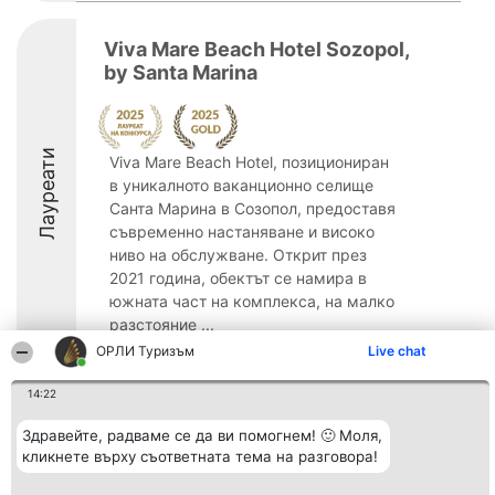
Viva Mare Beach Hotel Sozopol,
by Santa Marina
Лауреати
Viva Mare Beach Hotel, позициониран
в уникалното ваканционно селище
Санта Марина в Созопол, предоставя
съвременно настаняване и високо
ниво на обслужване. Открит през
2021 година, обектът се намира в
южната част на комплекса, на малко
разстояние ...
ОРЛИ Туризъм
Live chat
9.3
14:22
Здравейте, радваме се да ви помогнем! 🙂 Моля,
Организатор на
Класация
Контакти
кликнете върху съответната тема на разговора!
класиране
Победители
Контакти
Beautiful Company S.R.L.
Списък на
BulevardulAleea Timișul De
всички