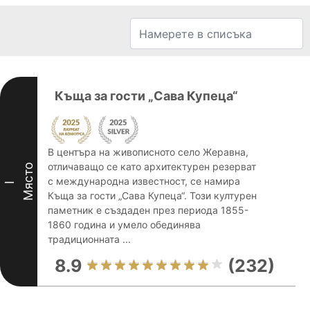
Къща за гости „Сава Купеца“
В центъра на живописното село Жеравна,
отличаващо се като архитектурен резерват
Място
с международна известност, се намира
I
Къща за гости „Сава Купеца“. Този културен
паметник е създаден през периода 1855-
1860 година и умело обединява
традиционната ...
8.9
(232)