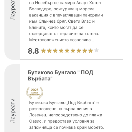
Лауреати
на Несебър се намира Апарт Хотел
Белведере, осигуряващ морска
ваканция с впечатляващи панорами
към Слънчев бряг, Свети Влас и
Елените, които могат да се
съзерцават от терасите на хотела.
Местоположението позволява ...
8.8
Бутиково Бунгало " ПОД
Върбата"
Лауреати
Бутиково Бунгало „Под Върбата“ е
разположено на първа линия в
Лозенец, непосредствено до плажа
Оазис, и предоставя условия за
запомняща се почивка край морето.