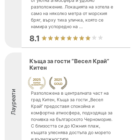
от уютна атмосфера и удобно
разположение. Локацията на хотела е
само на няколко метра от морския
бряг, върху тиха уличка, която се
намира успоредно на ...
8.1
Къща за гости ”Весел Край”
Китен
Лауреати
Разположена в централната част на
град Китен, Къща за гости „Весел
Край“ предоставя спокойна и
комфортна атмосфера, подходяща за
почивка на българското Черноморие.
С близостта си до Южния плаж,
къщата улеснява достъпа до морето
и възможностите ...