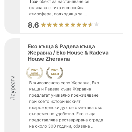
Този обект за настаняване се
отличава с тиха и спокойна
атмосфера, подходяща за ...
8.6
Еко къща & Радева къща
Жеравна / Eko House & Radeva
House Zheravna
Лауреати
В живописното село Жеравна, Еко
къща и Радева къща Жеравна
предлагат уникално преживяване,
при което историческият
възрожденски дух се съчетава със
съвременно удобство. Еко къща
представлява реставрирана сграда
на около 300 години, обявена ...