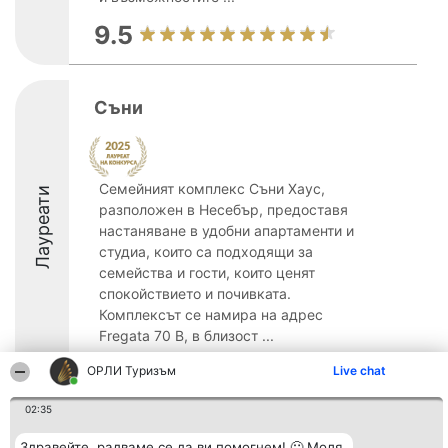
9.5
Съни
Семейният комплекс Съни Хаус,
Лауреати
разположен в Несебър, предоставя
настаняване в удобни апартаменти и
студиа, които са подходящи за
семейства и гости, които ценят
спокойствието и почивката.
Комплексът се намира на адрес
Fregata 70 B, в близост ...
8.7
ОРЛИ Туризъм
Live chat
02:35
Организатор на
Класация
Контакти
Здравейте, радваме се да ви помогнем! 🙂 Моля,