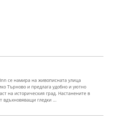
 Inn се намира на живописната улица
ико Търново и предлага удобно и уютно
аст на историческия град. Настанените в
от вдъхновяващи гледки ...