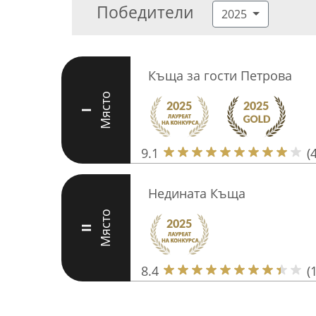
Победители
2025
Къща за гости Петрова
Място
I
9.1
(
Недината Къща
Място
II
8.4
(