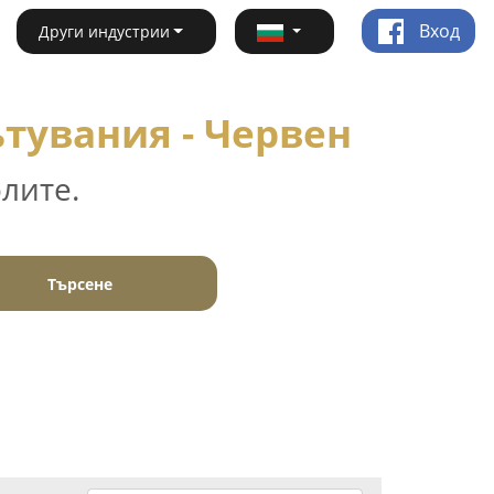
Вход
Други индустрии
тувания - Червен
лите.
Търсене