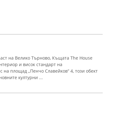
аст на Велико Търново, Къщата The House
нтериор и висок стандарт на
с на площад „Пенчо Славейков“ 4, този обект
новните културни ...