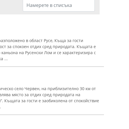
азположено в област Русе, Къща за гости
ст за спокоен отдих сред природата. Къщата е
 каньона на Русенски Лом и се характеризира с
 ...
ическо село Червен, на приблизително 30 км от
влява място за отдих сред природата на
“. Къщата за гости е заобиколена от спокойствие
.