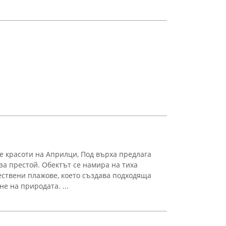
 красоти на Априлци, Под върха предлага
за престой. Обектът се намира на тиха
тествени плажове, което създава подходяща
е на природата. ...