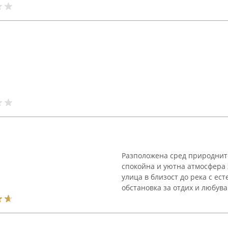
Разположена сред природните
спокойна и уютна атмосфера 
улица в близост до река с ес
обстановка за отдих и любуван