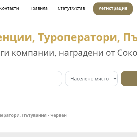
Контакти
Правила
Статут/Устав
Регистрация
енции, Туроператори, Пъ
уги компании, наградени от Соко
ператори, Пътувания - Червен