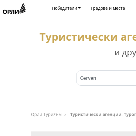
Победители
Градове и места
Туристически аг
и др
Орли Туризъм
Туристически агенции, Туро