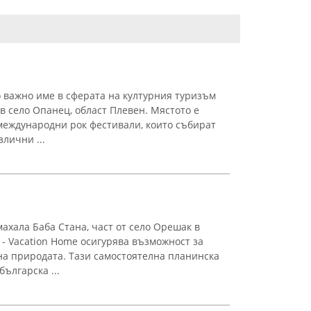
о важно име в сферата на културния туризъм
 в село Опанец, област Плевен. Мястото е
международни рок фестивали, които събират
злични ...
ахала Баба Стана, част от село Орешак в
e - Vacation Home осигурява възможност за
на природата. Тази самостоятелна планинска
ългарска ...