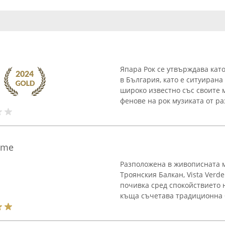
Япара Рок се утвърждава кат
в България, като е ситуирана
широко известно със своите 
фенове на рок музиката от ра
ome
Разположена в живописната м
Троянския Балкан, Vista Verd
почивка сред спокойствието 
къща съчетава традиционна б