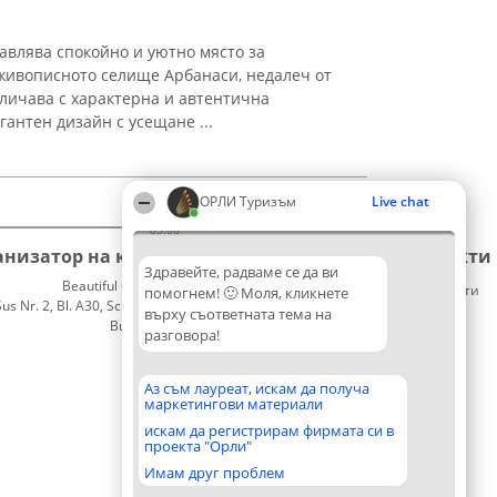
авлява спокойно и уютно място за
живописното селище Арбанаси, недалеч от
тличава с характерна и автентична
гантен дизайн с усещане ...
ОРЛИ Туризъм
Live chat
03:08
анизатор на класиране
Класация
Контакти
Здравейте, радваме се да ви
Beautiful Company S.R.L.
Победители
Контакти
помогнем! 🙂 Моля, кликнете
 Nr. 2, Bl. A30, Sc. A, Et. 4, Ap. 13
Списък
върху съответната тема на
București 53-238
на
разговора!
CUI 36737675
всички
победители
Правила
Аз съм лауреат, искам да получа
маркетингови материали
Статут/
Устав
искам да регистрирам фирмата си в
проекта "Орли"
Политика
за
Имам друг проблем
поверителност