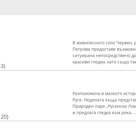
В живописното село Червен, р
Петрова предоставя възможно
ситуирана непосредствено до
красиви гледки, като също така
43)
Разположена в малкото истор
Русе, Недината къща предста
Природен парк „Русенски Лом
и предлага гледка към река, ..
120)