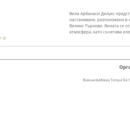
Вила Арбанаси Делукс предст
настаняване, разположено в 
Велико Търново. Вилата се о
атмосфера, като съчетава еле
Орг
BulevardulAleea Timișul De Sus