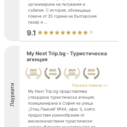
организиране на пътувания и
събития. С история, обхващаща
повече от 25 години на българския
пазар и ...
9.1
My Next Trip.bg - Туристическа
агенция
Лауреати
Покажи повече >>
My Next Trip.bg представлява
утвърдена туристическа агенция,
позиционирана в София на улица
„Отец Паисий“ №44, офис 3, която
предоставя разнообразие от
висококачествени туристически
услуги. Фирмата се разпознава по