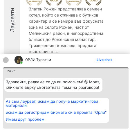
Златен Рожен представлява семеен
Лауреати
хотел, който се отличава с бутиков
характер и се намира във фокусната
зона на селото Рожен, част от
Мелнишкия район, в непосредствена
близост до Роженския манастир.
Тризвездният комплекс предлага
съчетание от ...
ОРЛИ Туризъм
Live chat
9.6
23:22
Здравейте, радваме се да ви помогнем! 🙂 Моля,
Организатор на
Класация
Контакти
класиране
кликнете върху съответната тема на разговора!
Победители
Контакти
Beautiful Company S.R.L.
Списък на
BulevardulAleea Timișul De
всички
Sus Nr. 2, Bl. A30, Sc. A, Et.
победители
Аз съм лауреат, искам да получа маркетингови
4, Ap. 13
Правила
материали
București 53-238
Статут/Устав
искам да регистрирам фирмата си в проекта "Орли"
CUI 36737675
Политика за
поверителност
Имам друг проблем