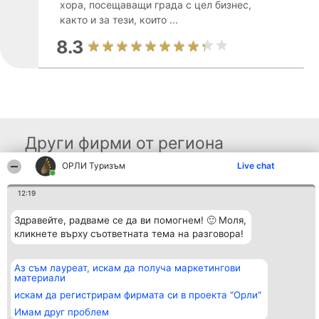
хора, посещаващи града с цел бизнес,
както и за тези, които ...
8.3
Други фирми от региона
ОРЛИ Туризъм
Live chat
Организатор на
Класация
Контакти
12:19
класиране
Победители
Контакти
Beautiful Company S.R.L.
Списък на
Здравейте, радваме се да ви помогнем! 🙂 Моля,
BulevardulAleea Timișul De
всички
Sus Nr. 2, Bl. A30, Sc. A, Et.
кликнете върху съответната тема на разговора!
победители
4, Ap. 13
Правила
București 53-238
Статут/Устав
CUI 36737675
Политика за
Аз съм лауреат, искам да получа маркетингови
поверителност
материали
искам да регистрирам фирмата си в проекта "Орли"
Имам друг проблем