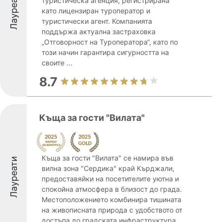
Лауреати
туристическа агенция, регистрирана
като лицензиран туроператор и
туристически агент. Компанията
поддържа актуална застраховка
„Отговорност на Туроператора“, като по
този начин гарантира сигурността на
своите ...
8.7
Къща за гости "Вилата"
Къща за гости "Вилата" се намира във
Лауреати
вилна зона "Сердика" край Кърджали,
предоставяйки на посетителите уютна и
спокойна атмосфера в близост до града.
Местоположението комбинира тишината
на живописната природа с удобството от
достъпа до градската инфраструктура.