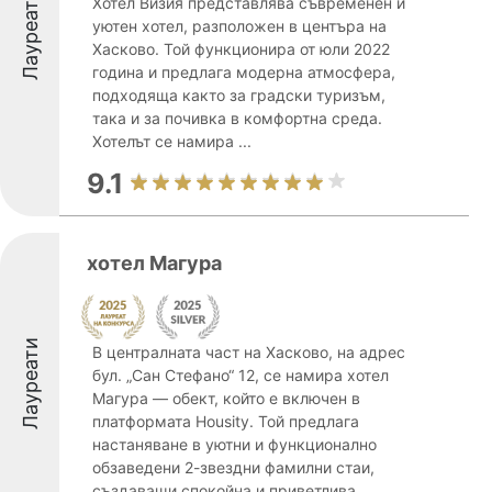
Лауреати
Хотел Визия представлява съвременен и
уютен хотел, разположен в центъра на
Хасково. Той функционира от юли 2022
година и предлага модерна атмосфера,
подходяща както за градски туризъм,
така и за почивка в комфортна среда.
Хотелът се намира ...
9.1
хотел Магура
Лауреати
В централната част на Хасково, на адрес
бул. „Сан Стефано“ 12, се намира хотел
Магура — обект, който е включен в
платформата Housity. Той предлага
настаняване в уютни и функционално
обзаведени 2-звездни фамилни стаи,
създаващи спокойна и приветлива ...