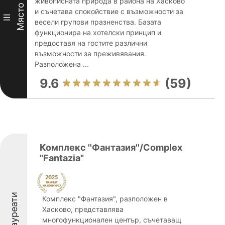
живописната природа в района на Хасково
Място
и съчетава спокойствие с възможности за
III
весели групови празненства. Базата
функционира на хотелски принцип и
предоставя на гостите различни
възможности за преживявания.
Разположена ...
9.6
(59)
Комплекс ''Фантазия''/Complex
"Fantazia"
Лауреати
Комплекс "Фантазия", разположен в
Хасково, представлява
многофункционален център, съчетаващ