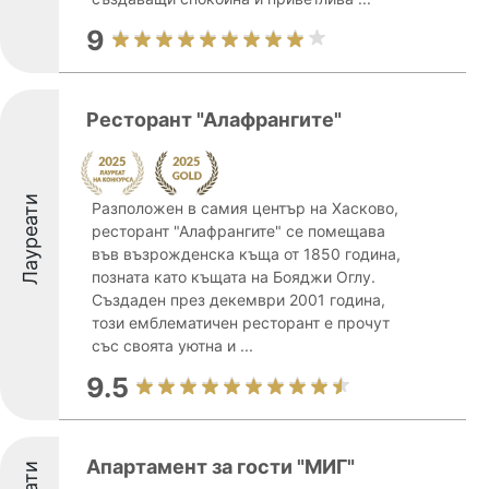
9
Ресторант "Алафрангите"
Лауреати
Разположен в самия център на Хасково,
ресторант "Алафрангите" се помещава
във възрожденска къща от 1850 година,
позната като къщата на Бояджи Оглу.
Създаден през декември 2001 година,
този емблематичен ресторант е прочут
със своята уютна и ...
9.5
Апартамент за гости "МИГ"