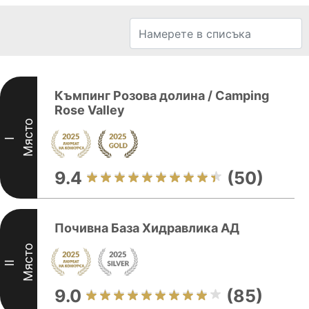
Къмпинг Розова долина / Camping
Rose Valley
Място
I
9.4
(50)
Почивна База Хидравлика АД
Място
II
9.0
(85)