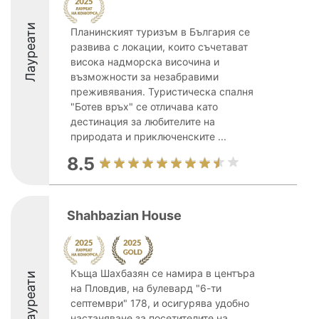
Лауреати
Планинският туризъм в България се
развива с локации, които съчетават
висока надморска височина и
възможности за незабравими
преживявания. Туристическа спалня
"Ботев връх" се отличава като
дестинация за любителите на
природата и приключенските ...
8.5
Shahbazian House
Къща Шахбазян се намира в центъра
Лауреати
на Пловдив, на булевард "6-ти
септември" 178, и осигурява удобно
настаняване за посетителите на