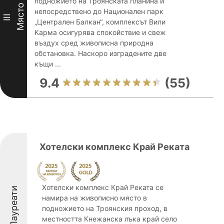
подножието на Троянската планина и
Място
непосредствено до Национален парк
III
„Централен Балкан“, комплексът Вили
Карма осигурява спокойствие и свеж
въздух сред живописна природна
обстановка. Наскоро изградените две
къщи ...
9.4
(55)
Хотелски комплекс Край Реката
Хотелски комплекс Край Реката се
Лауреати
намира на живописно място в
подножието на Троянския проход, в
местността Кнежанска лъка край село