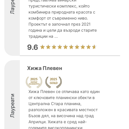
Лауреати
туристически комплекс, който
комбинира природната красота с
комфорт от съвременно ниво.
Проектът е започнал през 2021
година и цели да възроди старите
традиции на ...
9.6
Хижа Плевен
Хижа Плевен се отличава като един
Лауреати
от ключовите планински обекти в
Централна Стара планина,
разположен в красивата местност
Бъзов дял, на височина над град
Априлци. Хижата е сред най-
големите високопланински